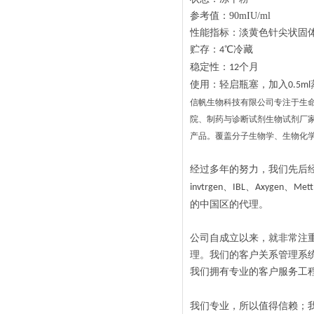
参考值：90mIU/ml
性能指标：淡黄色针尖状固
贮存：
℃冷藏
4
稳定性：
个月
12
使
用：轻启瓶塞，加入
0.5ml
信帆生物科技有限公司专注于生
院、制药与诊断试剂生物试剂厂
产品。覆盖分子生物学、生物化
经过多年的努力，我们先后
、
、
、
invtrgen
IBL
Axygen
Mett
的中国区的代理。
公司自成立以来，就非常注
理。我们的客户关系管理系
我们拥有专业的客户服务工
我们专业，所以值得信赖；