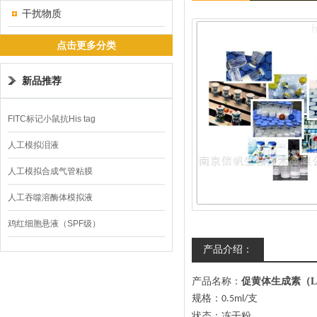
干扰物质
点击更多分类
新品推荐
FITC标记小鼠抗His tag
人工模拟泪液
人工模拟合成气管粘膜
人工吞噬溶酶体模拟液
鸡红细胞悬液（SPF级）
产品介绍：
产品名称：
促黄体生成素（
规格：
支
0.5ml/
状态：冻干粉