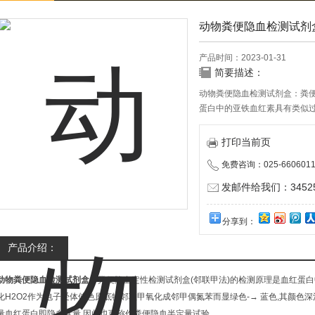
动物粪便隐血检测试剂
产品时间：2023-01-31
简要描述：
动物粪便隐血检测试剂盒：粪便
蛋白中的亚铁血红素具有类似过
原底物邻联甲氧化成邻甲偶氮苯
比,根据显色的快慢可以半定量
打印当前页
试验。
免费咨询：025-6606011
发邮件给我们：345252
分享到：
产品介绍：
动物粪便隐血检测试剂盒
：粪便隐血定性检测试剂盒(邻联甲法)的检测原理是血红蛋白
化H2O2作为电子受体使色原底物邻联甲氧化成邻甲偶氮苯而显绿色-→ 蓝色,其颜色
量血红蛋白即隐血含量,因此也可称作粪便隐血半定量试验。