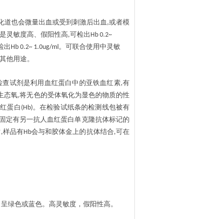
化道也会微量出血或受到刺激后出血
或者模
,
是灵敏度高、假阳性高
可检出
,
Hb 0.2~
检出
。可联合使用中灵敏
Hb 0.2~ 1.0ug/ml
其他用途。
检查试剂是利用血红蛋白中的亚铁血红素
有
,
生态氧
将无色的受体氧化为显色的物质的性
,
血红蛋白
。在检验试纸条的检测线包被有
(Hb)
固定有另一抗人血红蛋白单克隆抗体标记的
时
样品有
会与和胶体金上的抗体结合
可在
,
Hb
,
甲呈绿色或蓝色。高灵敏度，假阳性高。