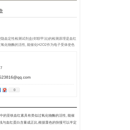
盒
隐血定性检测试剂盒(邻联甲法)的检测原理是血红
氧化物酶的活性, 能催化H2O2作为电子受体使色
而显绿色-→ 蓝色,其颜色深浅与血红蛋白含量成正
血红蛋白即隐血含量,因此也可称作粪便隐血半定量
7
3816@qq.com
0
中的亚铁血红素具有类似过氧化物酶的活性, 能催
深浅与血红蛋白含量成正比,根据显色的快慢可以半定