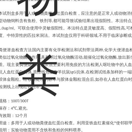
本试剂盒多用于人或动物粪便血红蛋白检查，应注意的是正常人或动物消
型动物饲料含有鱼粉、铁剂等
都可能导致试验结果出现假阳性。本法特点
,
。可联合使用中灵敏假阳性。本法特点是灵敏度高、假阳性高
可
1.0ug/ml
,
度、中特异性的匹拉米洞法。本试剂盒仅用于科研领域
不用于临床诊断或
,
粪便潜血检查方法国内主要有化学检测法和试剂带法两种
化学大便潜血
,
类似过氧化物酶的作用
具有弱过氧化物酶活动
能催化过氧化物酶
放出新
,
,
,
质。现主要粪便隐血试剂带法主要利用免疫的方法检测人呕吐物中的人
抗人血红蛋白抗体
质控线包被有羊抗鼠
抗体
在检测试纸条加样的一端
,
IgG
,
胶体金颗粒。经收集处理的标本与胶体金颗粒混合后
如存在人血红蛋白
,
检测线上出现红色色带。
规格：
100T/300T
保存：
℃
避光
4
,
,
有效期：
个月
12
用途：多用于人或动物粪便血红蛋白检查。利用亚铁血红素催化*使邻联
说明：实验动物需用不含铁和鱼粉的饲料喂养。