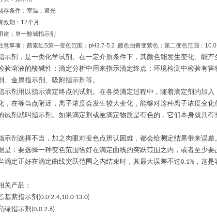
储存条件：室温，避光
有效期：12个月
用途：单一酸碱指示剂
注意事项：茜素红S第一变色范围：pH3.7-5.2 ,颜色由黄变紫色；第二变色范围：10.0
指示剂，是一类化学试剂。在一定介质条件下，其颜色能发生变化、能产
检验溶液的酸碱性；滴定分析中用来指示滴定终点；环境检测中检验有害
剂、金属指示剂、吸附指示剂等。
指示剂用以指示滴定终点的试剂。在各类滴定过程中，随着滴定剂的加入
化，在等当点附近，离子浓度会发生较大变化，能够对这种离子浓度变化
的试剂就叫指示剂。如果滴定剂或被滴定物质是有色的，它们本身就具有
指示剂选择不当，加之肉眼对变色点辨认困难，都会给测定结果带来误差
据是：要选择一种变色范围恰好在滴定曲线的突跃范围之内，或者至少要
当滴定正好在滴定曲线突跃范围之内结束时，其最大误差不过
，这是
0.1%
相关产品：
乙基紫指示剂
(0.0-2.4,10.0-13.0)
亮绿指示剂
(0.0-2.6)