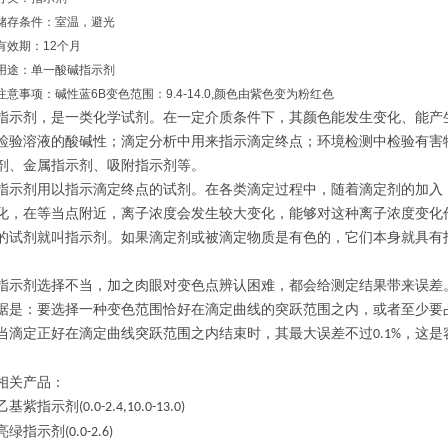
储存条件：室温，避光
有效期：12个月
用途：单一酸碱指示剂
注意事项：碱性蓝6B变色范围：9.4-14.0,颜色由紫色变为粉红色
指示剂，是一类化学试剂。在一定介质条件下，其颜色能发生变化、能产
检验溶液的酸碱性；滴定分析中用来指示滴定终点；环境检测中检验有害
剂、金属指示剂、吸附指示剂等。
指示剂用以指示滴定终点的试剂。在各类滴定过程中，随着滴定剂的加入
化，在等当点附近，离子浓度会发生较大变化，能够对这种离子浓度变化
的试剂就叫指示剂。如果滴定剂或被滴定物质是有色的，它们本身就具有
指示剂选择不当，加之肉眼对变色点辨认困难，都会给测定结果带来误差
据是：要选择一种变色范围恰好在滴定曲线的突跃范围之内，或者至少要
当滴定正好在滴定曲线突跃范围之内结束时，其最大误差不过
，这是
0.1%
相关产品：
乙基紫指示剂
(0.0-2.4,10.0-13.0)
亮绿指示剂
(0.0-2.6)