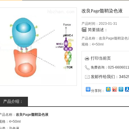
改良Page髓鞘染色液
产品时间：2023-01-31
简要描述：
产品名称：改良Page髓鞘染色
规格：4×50ml
分类：染色液
储存条件：室温，避光
打印当前页
有效期：12个月
免费咨询：025-6606011
用途：又称砂罗铬花青髓鞘染
注意事项：染色结果为：髓鞘呈
发邮件给我们：345252
原纤维呈桃红色,细胞核呈红色
本产品仅供科研实验用，不做
分享到：
产品介绍：
产品名称：
改良Page髓鞘染色液
规格：4×50ml
分类：染色液