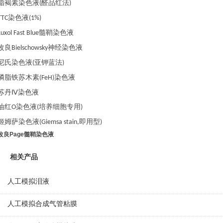
脂褐素染色液
醛品红法
(
)
染色液
TTC
(1%)
髓鞘染色液
Luxol Fast Blue
改良
神经染色液
Bielschowsky
尼氏染色液
亚钾蓝法
(
)
磷脂铁苏木素
染色液
(FeH)
苏丹
Ⅳ染色液
油红
染色液
培养细胞专用
O
(
)
姬姆萨染色液
即用型
(Giemsa stain,
)
改良Page髓鞘染色液
相关产品
人工模拟泪液
人工模拟合成气管粘膜