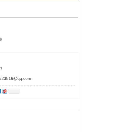
液
7
色法
蓝色,红细胞呈深蓝色,神经细胞胞质、肌纤维和胶
3816@qq.com
其它用途！