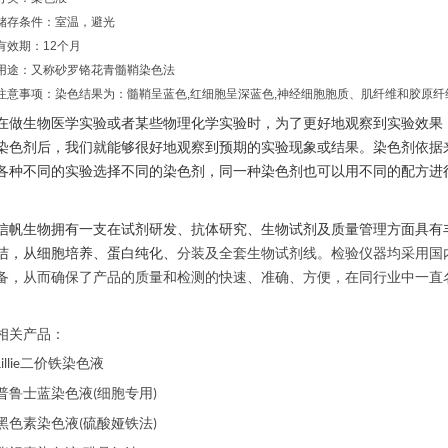
储存条件：室温，避光
有效期：12个月
用途：又称砂罗铬花青髓鞘染色法
注意事项：染色结果为：髓鞘呈蓝色,红细胞呈深蓝色,神经细胞胞质、肌纤维和胶原纤
在做生物医学实验或者某些物理化学实验时，为了更好地观察到实验效果
染色剂后，我们就能够很好地观察到预期的实验现象或结果。染色剂依据
各种不同的实验选择不同的染色剂，同一种染色剂也可以用不同的配方进
信帆生物拥有一支在试剂研发、抗体研究、生物试剂及质量管理方面具有
洁，从细胞培养、蛋白纯化、
分装及全套生物试剂线。检验仪器均采用国
备，从而确保了产品的质量和检测的快速、准确、方便，在同行业中一直
相关产品：
二价铁染色液
illie
普鲁士蓝染色液
细胞专用
(
)
黑色素染色液
硫酸娅铁法
(
)