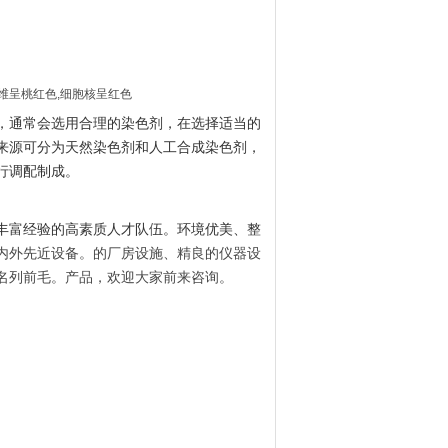
维呈桃红色,细胞核呈红色
，通常会选用合理的染色剂，在选择适当的
来源可分为天然染色剂和人工合成染色剂，
行调配制成。
丰富经验的高素质人才队伍。环境优美、整
内外先近设备。的厂房设施、精良的仪器设
名列前毛
。产品，欢迎大家前来咨询。