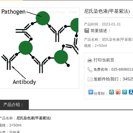
尼氏染色液(甲基紫法)
产品时间：2023-01-31
简要描述：
产品名称：尼氏染色液(甲基紫法
规格：2×50ml
分类：染色液
储存条件：室温，避光
打印当前页
有效期：12个月
免费咨询：025-6606011
用途：尼氏物质、神经元染色
注意事项：主要由甲基紫染色液
发邮件给我们：345252
淡紫蓝色,细胞核呈紫蓝色
本产品仅供科研实验用，不做
分享到：
产品介绍：
产品名称：
尼氏染色液(甲基紫法)
规格：2×50ml
分类：染色液