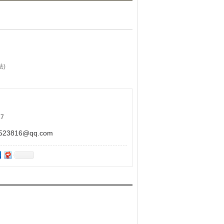
)
7
、分化液等组成。尼氏物质呈紫黑蓝色,神经元呈
3816@qq.com
其它用途！