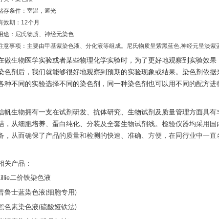
储存条件：室温，避光
有效期：12个月
用途：尼氏物质、神经元染色
注意事项：主要由甲基紫染色液、分化液等组成。尼氏物质呈紫黑蓝色,神经元呈淡紫
在做生物医学实验或者某些物理化学实验时，为了更好地观察到实验效果
染色剂后，我们就能够很好地观察到预期的实验现象或结果。染色剂依据
各种不同的实验选择不同的染色剂，同一种染色剂也可以用不同的配方进
信帆生物拥有一支在试剂研发、抗体研究、生物试剂及质量管理方面具有
洁，从细胞培养、蛋白纯化、
分装及全套生物试剂线。检验仪器均采用国
备，从而确保了产品的质量和检测的快速、准确、方便，在同行业中一直
相关产品：
二价铁染色液
illie
普鲁士蓝染色液
细胞专用
(
)
黑色素染色液
硫酸娅铁法
(
)