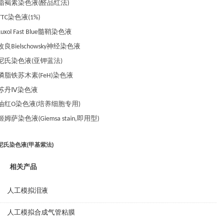
脂褐素染色液
醛品红法
(
)
染色液
TTC
(1%)
髓鞘染色液
Luxol Fast Blue
改良
神经染色液
Bielschowsky
尼氏染色液
亚钾蓝法
(
)
磷脂铁苏木素
染色液
(FeH)
苏丹
Ⅳ染色液
油红
染色液
培养细胞专用
O
(
)
姬姆萨染色液
即用型
(Giemsa stain,
)
尼氏染色液(甲基紫法)
相关产品
人工模拟泪液
人工模拟合成气管粘膜