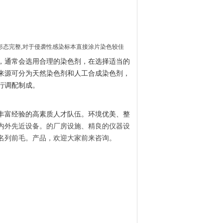
形态完整,对于侵袭性感染标本直接涂片染色较佳
，通常会选用合理的染色剂，在选择适当的
来源可分为天然染色剂和人工合成染色剂，
行调配制成。
丰富经验的高素质人才队伍。环境优美、整
内外先近设备。的厂房设施、精良的仪器设
名列前毛
。产品，欢迎大家前来咨询。