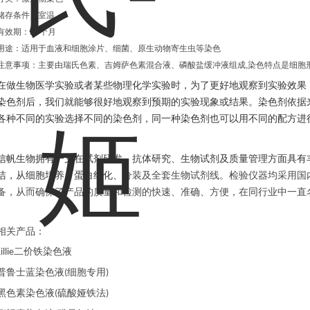
储存条件：室温
有效期：24个月
用途：适用于血液和细胞涂片、细菌、原生动物寄生虫等染色
注意事项：主要由瑞氏色素、吉姆萨色素混合液、磷酸盐缓冲液组成,染色特点是细胞
在做生物医学实验或者某些物理化学实验时，为了更好地观察到实验效果
染色剂后，我们就能够很好地观察到预期的实验现象或结果。染色剂依据
各种不同的实验选择不同的染色剂，同一种染色剂也可以用不同的配方进
信帆生物拥有一支在试剂研发、抗体研究、生物试剂及质量管理方面具有
洁，从细胞培养、蛋白纯化、
分装及全套生物试剂线。检验仪器均采用国
备，从而确保了产品的质量和检测的快速、准确、方便，在同行业中一直
相关产品：
二价铁染色液
illie
普鲁士蓝染色液
细胞专用
(
)
黑色素染色液
硫酸娅铁法
(
)