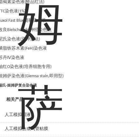
脂褐素染色液
醛品红法
(
)
染色液
TTC
(1%)
髓鞘染色液
Luxol Fast Blue
改良
神经染色液
Bielschowsky
尼氏染色液
亚钾蓝法
(
)
磷脂铁苏木素
染色液
(FeH)
苏丹
Ⅳ染色液
油红
染色液
培养细胞专用
O
(
)
姬姆萨染色液
即用型
(Giemsa stain,
)
瑞氏-姬姆萨复合染色液
相关产品
人工模拟泪液
人工模拟合成气管粘膜