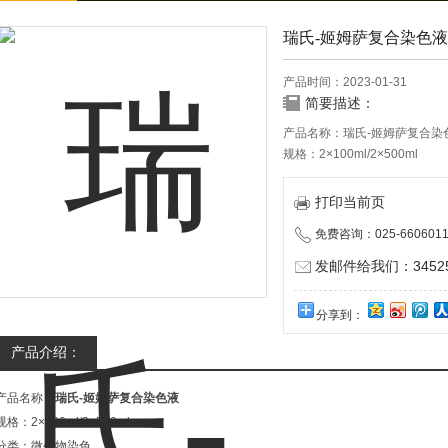
瑞氏-姬姆萨复合染色液
产品时间：2023-01-31
简要描述：
产品名称：瑞氏-姬姆萨复合染
规格：2×100ml/2×500ml
分类：微生物染色
储存条件：室温
打印当前页
有效期：24个月
免费咨询：025-6606011
用途：适用于血液和细胞涂片
注意事项：主要由瑞氏色素、吉
发邮件给我们：345252
细胞形态完整,对于侵袭性感染
本产品仅供科研实验用，不做
分享到：
产品介绍：
产品名称：
瑞氏-姬姆萨复合染色液
规格：2×100ml/2×500ml
分类：微生物染色