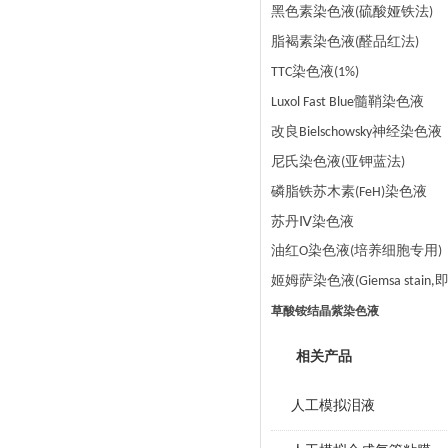
黑色素染色液
硫酸娅铁法
(
)
脂褐素染色液
醛品红法
(
)
染色液
TTC
(1%)
髓鞘染色液
Luxol Fast Blue
改良
神经染色液
Bielschowsky
尼氏染色液
亚钾蓝法
(
)
磷脂铁苏木素
染色液
(FeH)
苏丹
Ⅳ染色液
油红
染色液
培养细胞专用
O
(
)
姬姆萨染色液
(Giemsa stain,
草酸铵结晶紫染色液
相关产品
人工模拟泪液