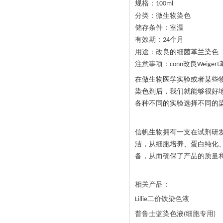
规格：
100ml
分类：微生物染色
储存条件：室温
有效期：
个月
24
用途：改良的细菌革兰染色
注意事项：
改良
conn
Weigert
在做生物医学实验或者某些
染色剂后，我们就能够很好
各种不同的实验选择不同的
信帆生物拥有一支在试剂研
洁，从细胞培养、蛋白纯化
备，从而确保了产品的质量
相关产品：
二价铁染色液
Lillie
普鲁士蓝染色液
细胞专用
(
)