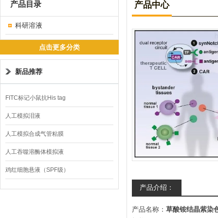
产品目录
产品中心
科研溶液
点击更多分类
新品推荐
FITC标记小鼠抗His tag
人工模拟泪液
人工模拟合成气管粘膜
人工吞噬溶酶体模拟液
鸡红细胞悬液（SPF级）
产品介绍：
产品名称：
草酸铵结晶紫染