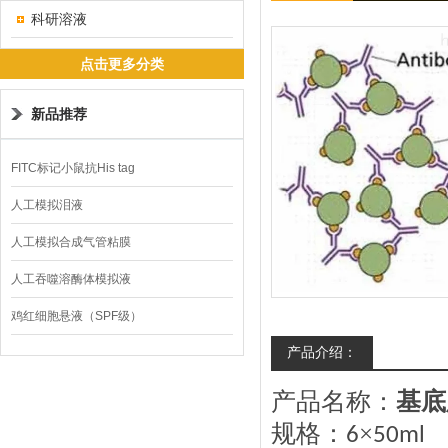
科研溶液
点击更多分类
新品推荐
FITC标记小鼠抗His tag
人工模拟泪液
人工模拟合成气管粘膜
人工吞噬溶酶体模拟液
鸡红细胞悬液（SPF级）
产品介绍：
产品名称：
基底
规格：
×
6
50ml