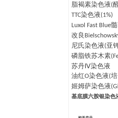
脂褐素染色液
(
染色液
TTC
(1%)
髓
Luxol Fast Blue
改良
Bielschowsk
尼氏染色液
亚
(
磷脂铁苏木素
(F
苏丹
Ⅳ染色液
油红
染色液
培
O
(
姬姆萨染色液
(G
基底膜六胺银染色
相关产品