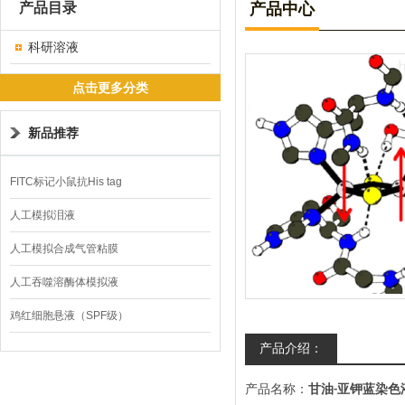
产品目录
产品中心
科研溶液
点击更多分类
新品推荐
FITC标记小鼠抗His tag
人工模拟泪液
人工模拟合成气管粘膜
人工吞噬溶酶体模拟液
鸡红细胞悬液（SPF级）
产品介绍：
产品名称：
甘油
亚钾蓝染色
-