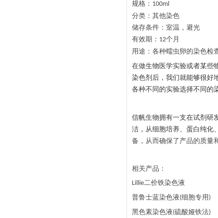
规格：
100ml
分类：其他染色
储存条件：室温，避光
有效期：
个月
12
用途：各种蠕虫卵的染色检
在做生物医学实验或者某些
染色剂后，我们就能够很好
各种不同的实验选择不同的
信帆生物拥有一支在试剂研
洁，从细胞培养、蛋白纯化
备，从而确保了产品的质量
相关产品：
二价铁染色液
Lillie
普鲁士蓝染色液
细胞专用
(
)
黑色素染色液
硫酸娅铁法
(
)