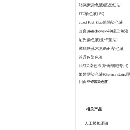
脂褐素染色液
醛品红法
(
)
染色液
TTC
(1%)
髓鞘染色液
Luxol Fast Blue
改良
神经染色液
Bielschowsky
尼氏染色液
亚钾蓝法
(
)
磷脂铁苏木素
染色液
(FeH)
苏丹
Ⅳ染色液
油红
染色液
培养细胞专用
O
(
)
姬姆萨染色液
(Giemsa stain,
甘油
亚钾蓝染色液
-
相关产品
人工模拟泪液