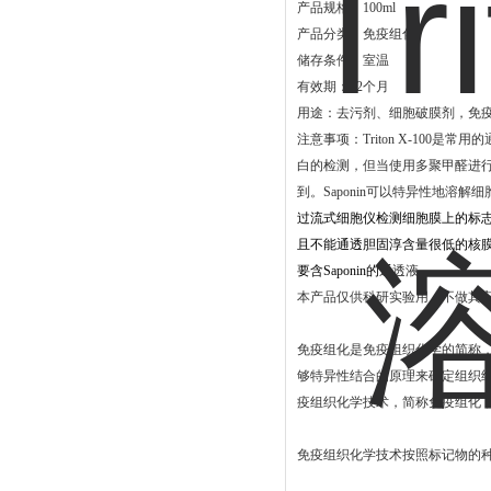
产品规格：100ml
产品分类：免疫组化
储存条件：室温
有效期：12个月
用途：去污剂、细胞破膜剂，免疫染色通透
注意
事项：Triton X-10
白的检测，但当使用多聚甲醛进行交
到。Saponin可以特异性地溶解
过流式细胞仪检测细胞膜上的标
且不能通透胆固
淳
含量很低的核膜和
要含Saponin的通
透液。
本产品仅供科研实验用，不做其
免疫组化是免疫组织化学的简称
够特异性结合的原理来确定组织
疫组织化学技术，简称免疫组化
免疫组织化学技术按照标记物的