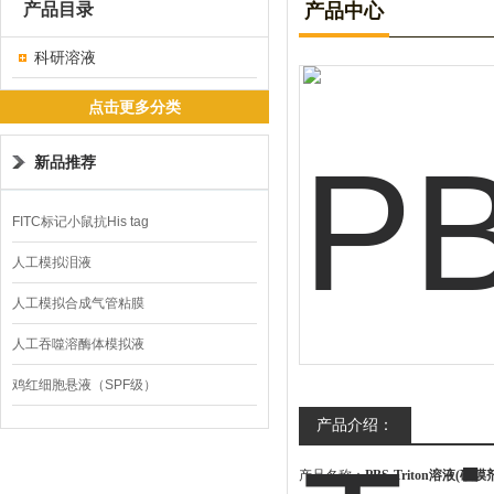
产品目录
产品中心
科研溶液
点击更多分类
新品推荐
FITC标记小鼠抗His tag
人工模拟泪液
人工模拟合成气管粘膜
人工吞噬溶酶体模拟液
鸡红细胞悬液（SPF级）
产品介绍：
产品名称：
PBS-Triton溶液(破膜剂