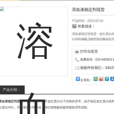
溶血液稳定剂现货
产品时间：2023-02-01
简要描述：
溶血液稳定剂现货：血红蛋白
白病和磷酸戊糖旁路的酶缺陷等
球形成，使红细胞极易被脾索
打印当前页
免费咨询：025-6606011
发邮件给我们：345252
分享到：
产品介绍：
溶血液稳定剂现货
：血红蛋白的异常血红蛋白分子结构的异常，如不稳定血红蛋白病
红蛋白Hb1，导致海因小球形成，使红细胞极易被脾索阻滞而清除。