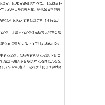
超过它。因此
它是硬质
某些品种
,
PVC
稳定剂
,
以及氯乙烯的共聚物、接枝聚合物和共
VC,
的迁移极微
因此
有机锡稳定剂是接触食品
,
,
稳定剂、金属皂稳定剂体系所常见的在金属
都配合有润滑剂
以防止加工时热熔体粘附在
,
中的稳定剂。但所有有机锡稳定剂
不管结
,
来
通过采用新的合成技术
或者降低其在配
,
,
降低了锡含量
也从一定程度上使价格得以降
,