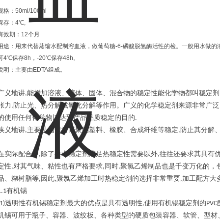
规格：50ml/100ml
保存：4℃,
有效期：12个月
用途：用来代替蒸馏水配制溶血液，做葡萄糖-6-磷酸脱氢酶活性的检。一般用水做
可4℃保存8h，-20℃保存48h。
说明：主要由EDTA组成。
广
义地讲
能增加溶液、胶体、固体、混合物的稳定性能化学物都叫稳定剂
,
张力
防止光、热分解或氧化分解等作用。广义的化学稳定剂来源非常广泛
,
的使用任何化学物以达到产品品质稳定的目的
.
狭义地讲
主要是指保持高聚物塑料、橡胶、合成纤维等稳定
防止其分解
,
,
在实际配合中
除了要求稳定剂满足热稳定性需要以外
往往还要求其具有
,
,
定性
对其气味、粘性也有严格要求
同时
聚氯乙烯制品也是千变万化的，
,
,
,
品、糊树脂等
因此
聚氯乙烯加工时热稳定剂的选择非常重要
加工配方大
,
,
,
有机锡
1.1
透明性有机锡稳定剂最大的优点是具有
使用有机锡稳定剂的
1)
透明性
,
PVC
机锡可用于瓶子、容器、波纹板、各种类型的硬质包装容器、软管、型材