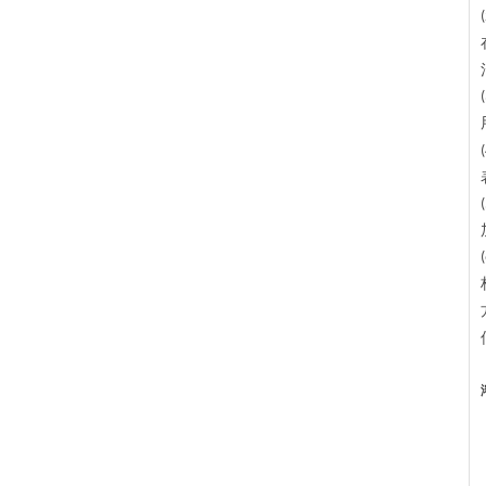
(
(
(
(
(