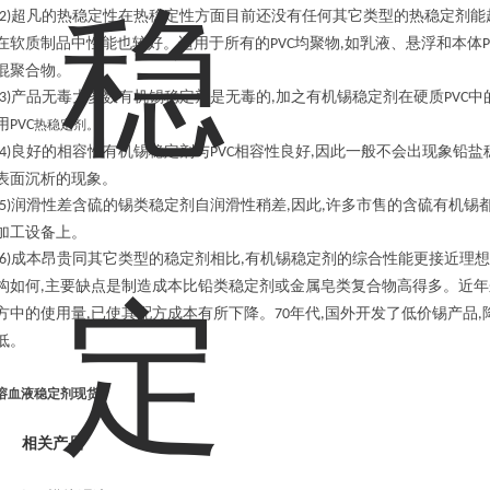
超凡的热稳定性在热稳定性方面目前还没有任何其它类型的热稳定剂能
2)
在软质制品中性能也较好。适用于所有的
均聚物
如乳液、悬浮和本体
PVC
,
P
混聚合物。
产品无毒大多数有机锡稳定剂是无毒的
加之有机锡稳定剂在硬质
中
3)
,
PVC
用
PVC
热稳定剂。
良好的相容性有机锡稳定剂与
相容性良好
因此一般不会出现象铅盐
4)
PVC
,
表面沉析的现象。
润滑性差含硫的锡类稳定剂自润滑性稍差
因此
许多市售的含硫有机锡
5)
,
,
加工设备上。
成本昂贵同其它类型的稳定剂相比
有机锡稳定剂的综合性能更接近理想
6)
,
构如何
主要缺点是制造成本比铅类稳定剂或金属皂类复合物高得多。近年
,
方中的使用量
已使其配方成本有所下降。
年代
国外开发了低价锡产品
,
70
,
,
低。
溶血液稳定剂现货
相关产品