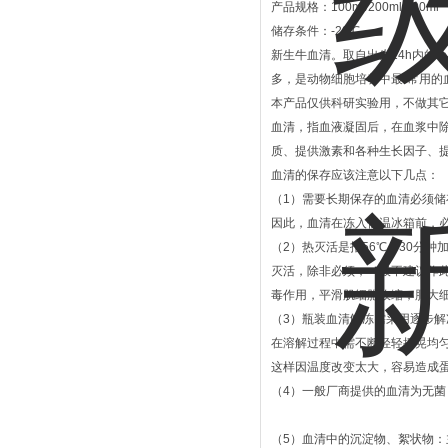
产品规格：100ml/200ml/500ml
储存条件：-20℃
新生牛血清。取自出生24h内的
多，是动物细胞培养中最-常用的
本产品仅供科研实验用，不做其
血清，指血液凝固后，在血浆中
质、提供激素和各种生长因子、
血清的保存应该注意以下几点：
（1）需要长期保存的血清必须储存
因此，血清在冻入低温冰箱前，
（2）热灭活是指56℃，30分钟
灭活，除非必须，一般不建议作
毒作用，平滑肌细胞收缩，肥大
（3）瓶装血清解冻需采用逐步解冻
在溶解过程中需不断轻轻摇晃均匀
这样因温度改变太大，容易造成
（4）一般厂商提供的血清为无菌
（5）血清中的沉淀物、絮状物