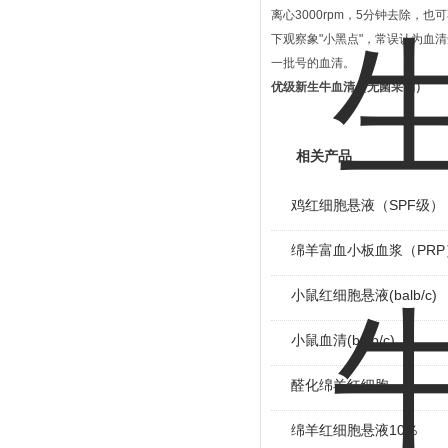
离心3000rpm，5分钟去除
下观察象"小黑点"，常误认为血
一批号的血清。
优级新生牛血清（无菌采制）
相关产品
鸡红细胞悬液（SPF级）
绵羊富血小板血浆（PRP
小鼠红细胞悬液(balb/c)
小鼠血清(balb/c)
醛化绵羊红细胞
绵羊红细胞悬液10％