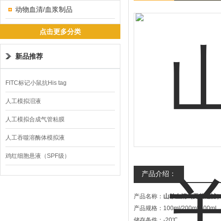
动物血清/血浆制品
点击更多分类
新品推荐
FITC标记小鼠抗His tag
人工模拟泪液
人工模拟合成气管粘膜
人工吞噬溶酶体模拟液
鸡红细胞悬液（SPF级）
产品介绍：
产品名称：
山羊血清（无菌过滤
产品规格：100ml/200ml/500ml
储存条件：-20℃