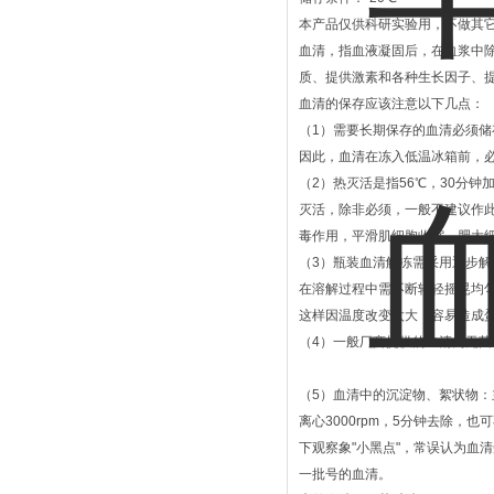
本产品仅供科研实验用，不做其
血清，指血液凝固后，在血浆中
质、提供激素和各种生长因子、
血清的保存应该注意以下几点：
（1）需要长期保存的血清必须储存
因此，血清在冻入低温冰箱前，
（2）热灭活是指56℃，30分钟
灭活，除非必须，一般不建议作
毒作用，平滑肌细胞收缩，肥大
（3）瓶装血清解冻需采用逐步解冻
在溶解过程中需不断轻轻摇晃均匀
这样因温度改变太大，容易造成
（4）一般厂商提供的血清为无菌
（5）血清中的沉淀物、絮状物
离心3000rpm，5分钟去除
下观察象"小黑点"，常误认为血
一批号的血清。