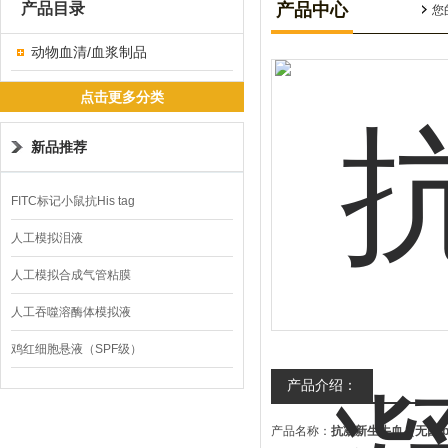
产品目录
产品中心
您
动物血清/血浆制品
点击更多分类
新品推荐
FITC标记小鼠抗His tag
人工模拟泪液
人工模拟合成气管粘膜
人工吞噬溶酶体模拟液
鸡红细胞悬液（SPF级）
产品介绍：
产品名称：
抗凝新生牛血（无菌 p