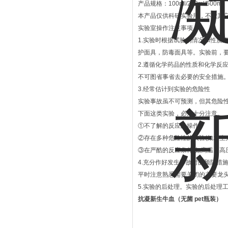
产品规格：100ml/200ml/500ml
本产品仅供科研实验用，不做其
实验室操作注意事项：
1.实验时根据试验的情况和性质
护面具，防毒面具等。实验前，
2.遵循化学药品的性质和化学反
不可图省事省去必要的安全措施
3.经常估计到实验的危险性
实验事故虽不可预测，但其危险
下面这类实验，必须十分注意。
①不了解的反应及操作;
②存在多种危险性的实验(如发生火
③在严酷的反应条件(如高温、高
4.充分作好发生事故时的预防措
平时注意熟悉需要关闭的主要龙
5.实验的后处理。实验的后处理
抗凝新生牛血（无菌 pet瓶装）