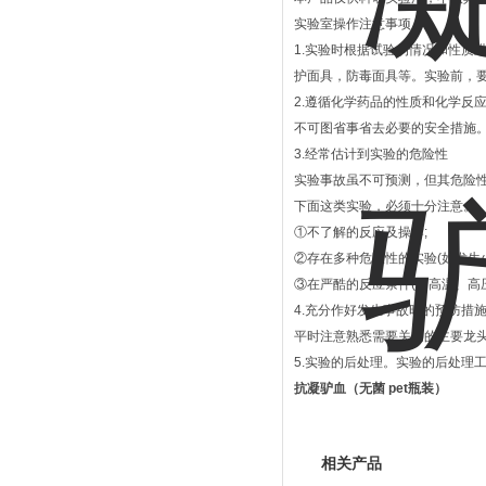
实验室操作注意事项：
1.实验时根据试验的情况和性质
护面具，防毒面具等。实验前，
2.遵循化学药品的性质和化学反
不可图省事省去必要的安全措施
3.经常估计到实验的危险性
实验事故虽不可预测，但其危险
下面这类实验，必须十分注意。
①不了解的反应及操作;
②存在多种危险性的实验(如发生火
③在严酷的反应条件(如高温、高
4.充分作好发生事故时的预防措
平时注意熟悉需要关闭的主要龙
5.实验的后处理。实验的后处理
抗凝驴血（无菌 pet瓶装）
相关产品