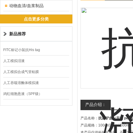
动物血清/血浆制品
点击更多分类
新品推荐
FITC标记小鼠抗His tag
人工模拟泪液
人工模拟合成气管粘膜
人工吞噬溶酶体模拟液
鸡红细胞悬液（SPF级）
产品介绍：
产品名称：
抗凝驴血（无菌 pet
产品规格：100ml/200ml/500ml
本产品仅供科研实验用，不做其