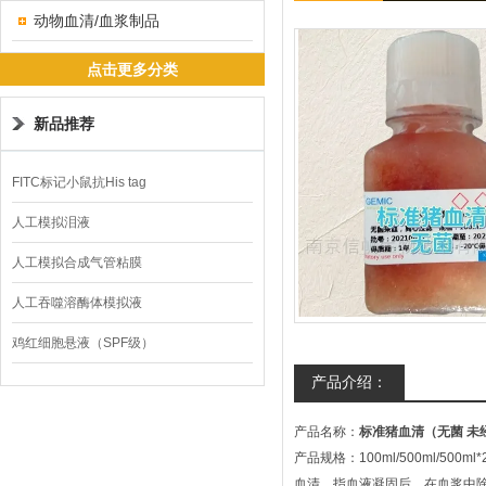
动物血清/血浆制品
点击更多分类
新品推荐
FITC标记小鼠抗His tag
人工模拟泪液
人工模拟合成气管粘膜
人工吞噬溶酶体模拟液
鸡红细胞悬液（SPF级）
产品介绍：
产品名称：
标准猪血清（无菌 未
产品规格：100ml/500ml/500ml*
血清，指血液凝固后，在血浆中