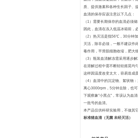
质、提供激素和各种生长因子、
血清的保存应该注意以下几点：
（1）需要长期保存的血清必须储存
因此，血清在冻入低温冰箱前，
（2）热灭活是指56℃，30分钟
灭活，除非必须，一般不建议作
毒作用，平滑肌细胞收缩，肥大
（3）瓶装血清解冻需采用逐步解冻
在溶解过程中需不断轻轻摇晃均匀
这样因温度改变太大，容易造成
（4）血清中的沉淀物、絮状物
离心3000rpm，5分钟去除
下观察象"小黑点"，常误认为血
一批号的血清。
本产品仅供科研实验用，不做其
标准猪血清（无菌 未经灭活）