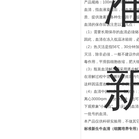
产品规格：100ml/500ml/500ml*
血清，指血液凝固后，在血浆中
质、提供激素和各种生长因子、
血清的保存应该注意以下几点：
（1）需要长期保存的血清必须储存
因此，血清在冻入低温冰箱前，
（2）热灭活是指56℃，30分钟
灭活，除非必须，一般不建议作
毒作用，平滑肌细胞收缩，肥大
（3）瓶装血清解冻需采用逐步解冻
在溶解过程中需不断轻轻摇晃均匀
这样因温度改变太大，容易造成
（4）血清中的沉淀物、絮状物
离心3000rpm，5分钟去除
下观察象"小黑点"，常误认为血
一批号的血清。
本产品仅供科研实验用，不做其
标准新生牛血清（细菌培养专用