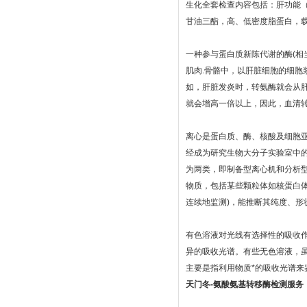
生化全套检查内容包括：肝功能（
甘油三酯，高、低密度脂蛋白，
一种参与蛋白质新陈代谢的酶(相
肌肉.骨骼中，以肝脏细胞的细胞
如，肝脏发炎时，转氨酶就会从
就会增高一倍以上，因此，血清
离心是蛋白质、酶、核酸及细胞
经成为研究生物大分子实验室中的常
为两类，即制备型离心机和分析
物质，包括某些颗粒体如核蛋白
连续地监测)，能推断其纯度、
有色溶液对光线有选择性的吸收
异的吸收光谱。有些无色溶液，虽
主要是指利用物质*的吸收光谱来鉴
天门冬-氨酸氨基转移酶检测服务