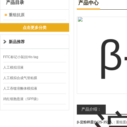
产品目录
产品中心
重组抗原
点击更多分类
新品推荐
FITC标记小鼠抗His tag
人工模拟泪液
人工模拟合成气管粘膜
人工吞噬溶酶体模拟液
鸡红细胞悬液（SPF级）
产品介绍：
β-淀粉样蛋白(25-35),人
：重组蛋