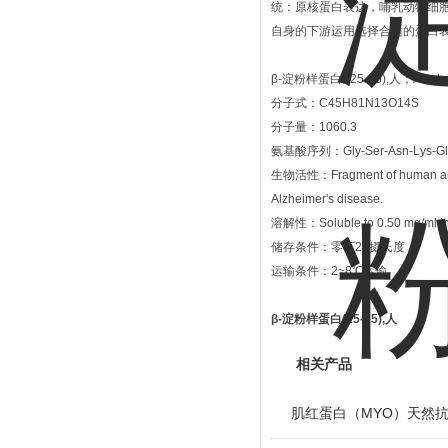
统：原核蛋白表达，哺乳动物细
自身的下游运用选择合适的蛋白
β-淀粉样蛋白-(25-35),人；Amyloid 
分子式：C45H81N13O14S
分子量：1060.3
氨基酸序列：Gly-Ser-Asn-Lys-Gly-A
生物活性：Fragment of human amyloid 
Alzheimer's disease.
溶解性：Soluble to 0.50 mg/ml in 
储存条件：零下20摄氏度
运输条件：2~8℃运输
β-淀粉样蛋白(25-35),人
相关产品
肌红蛋白（MYO）天然