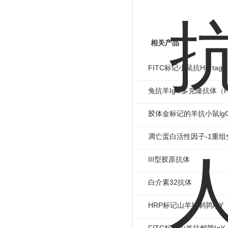
相关产品
FITC标记小鼠抗His tag
兔抗羊IgG多克隆抗体（H
胶体金标记的羊抗小鼠lg
凋亡蛋白活性因子-1重组
III型胶原抗体
白介素32抗体
HRP标记山羊抗鹌鹑IgY