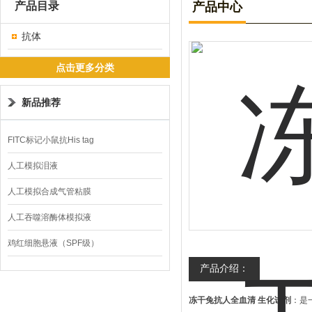
产品目录
产品中心
抗体
点击更多分类
新品推荐
FITC标记小鼠抗His tag
人工模拟泪液
人工模拟合成气管粘膜
人工吞噬溶酶体模拟液
鸡红细胞悬液（SPF级）
产品介绍：
冻干兔抗人全血清 生化试剂
：是