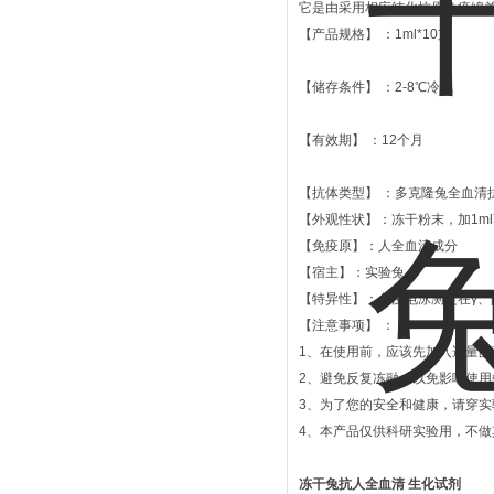
它是由采用相应纯化抗原免疫绵
【产品规格】 ：1ml*1
【储存条件】 ：2-8℃冷藏
【有效期】 ：12个月
【抗体类型】 ：多克隆兔全血清
【外观性状】：冻干粉末，加1m
【免疫原】：人全血清成分
【宿主】：实验兔
【特异性】：免疫电泳测定在γ、β
【注意事项】 ：
1、在使用前，应该先加入适量
2、避免反复冻融，以免影响使用
3、为了您的安全和健康，请穿
4、本产品仅供科研实验用，不做
冻干兔抗人全血清 生化试剂