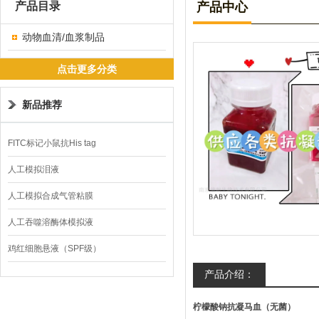
产品目录
产品中心
动物血清/血浆制品
点击更多分类
新品推荐
FITC标记小鼠抗His tag
人工模拟泪液
人工模拟合成气管粘膜
人工吞噬溶酶体模拟液
鸡红细胞悬液（SPF级）
产品介绍：
柠檬酸钠抗凝马血（无菌）