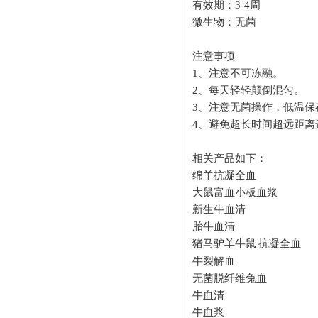
有效期：
3-4
周
微生物：无菌
注意事项
1
、注意不可冻融。
2
、每天轻轻颠倒混匀。
3
、注意无菌操作，低温保
4
、避免超长时间超远距离
相关产品如下：
绵羊抗凝全血
大鼠富血小板血浆
新生牛血清
胎牛血清
猪马驴羊牛鼠
抗凝全血
牛裂解血
无菌脱纤维兔血
牛血清
牛血浆