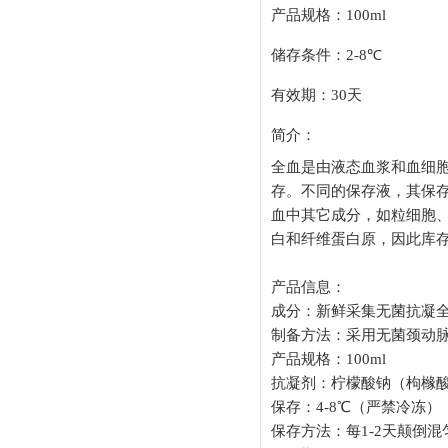
产品规格：
100ml
储存条件：
2-8
℃
有效期：
30
天
简介：
全血是由液态血浆和血细
存。不同的保存液，其保
血中其它成分，如粒细胞
白和纤维蛋白原，因此库
产品信息：
成分：新鲜采集无菌抗凝
制备方法：采用无菌颈动
产品规格：
100ml
抗凝剂：柠檬酸钠（枸橼
保存：
4-8
℃（严禁冷冻）
保存方法：每
1-2
天颠倒混