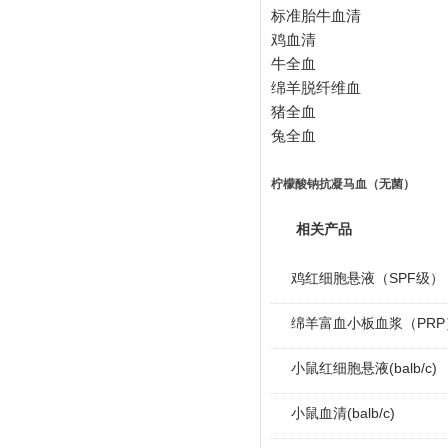
标准胎牛血清
鸡血清
牛全血
绵羊脱纤维血
猪全血
兔全血
柠檬酸钠抗凝马血（无菌）
相关产品
鸡红细胞悬液（SPF级）
绵羊富血小板血浆（PRP
小鼠红细胞悬液(balb/c)
小鼠血清(balb/c)