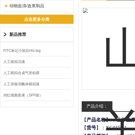
动物血清/血浆制品
点击更多分类
新品推荐
FITC标记小鼠抗His tag
人工模拟泪液
人工模拟合成气管粘膜
人工吞噬溶酶体模拟液
鸡红细胞悬液（SPF级）
产品介绍：
【
产品名称
】
：
山羊血
【
货号
】：
XG0159-1