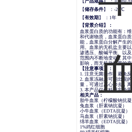
【
产品规格
】
：
100ml
/2
【
储存条件
】
：
-20
℃
【
有效期
】
：
1年
【
背景介绍
】：
血浆蛋白质的功能有：维
和代谢物质，血浆蛋白质
能，血浆蛋白分解产生的
用。血浆的无机盐主要以
渗透压、酸碱平衡、以及
范围内不断地变动，其中
影响，而无机盐浓度的变
【
注意事项
】
：
1.
注意无菌操作，避免反
2.
血浆冻融后可能出现的
量，可通过离心除去，离
3.
本产品仅供科研实验用
相关产品：
胎牛血浆（柠檬酸钠抗凝
兔血浆（肝素钠抗凝）
小牛血浆（
EDTA抗凝）
马血浆（肝素钠抗凝）
绵羊血浆（
EDTA抗凝）
1%鸡红细胞