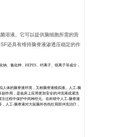
无菌溶液。它可以提供脑细胞所需的营
CSF
还具有维持脑脊液渗透压稳定的作
化钠、氯化钾、
HEPES
、钙离子、镁离子等成分，
拟人体的脑脊液环境，又称脑脊液模拟液。人工-脑
多副作用，是临床上应用更加安全的冲洗液或灌洗
灌注过程中保护中间神经元。在科研中人工-脑脊液
等，人工-脑脊液对大鼠脑外伤伤灶局部冲洗治疗，