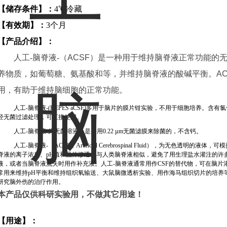
【储存条件】：
4
℃冷藏
【有效期】：
3
个月
【产品介绍】：
人工-脑脊液-（
ACSF
）是一种用于维持脑脊液正常功能的
养物质，如葡萄糖、氨基酸和等，并维持脑脊液的酸碱平衡。
A
用，有助于维持脑细胞的正常功能。
人工-脑脊液-
(HEPES aCSF)
多用于脑片的膜片钳实验，不用于细胞培养。含有氯
经无菌过滤处理，可直接使用。
人工-脑脊液-为无菌溶液，是采用
0.22 µm
无菌滤膜来除菌的，不含钙。
人工-脑脊液-（
ACSF
，
Artificial Cerebrospinal Fluid
），为无色透明的液体，可模
脊液的离子浓度、
pH
值和晶体渗透压与人类脑脊液相似，避免了用生理盐水灌注的许
液，或者当脑脊液流失时用作补充液。人工-脑脊液通常用作
CSF
的替代物，可在脑片
常用来维持
pH
平衡和维持组织氧输送、大鼠脑微透析实验、用作海马组织切片的培养
研究脑外伤的治疗作用。
本产品仅供科研实验用，不做其它用途！
【用途】：