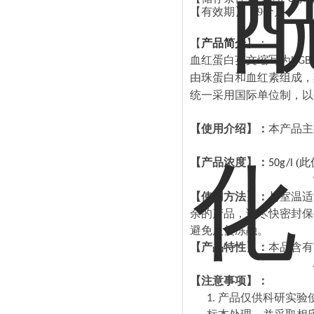
【有效期】：
9
个月
【
产品简介
】
：
血红蛋白英文缩写为
HGB
由珠蛋白和血红素组成，
统一采用国际单位制，以
【使用介绍】：
本产品主
【产品浓度】：
(
此
50g/l
【使用方法】：
与室温适
余的产品，请尽快密封保
避免反复冻融。
【产品特性】：
本品含有
【注意事项】：
产品仅供科研实验
1.