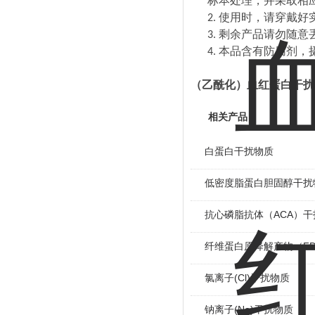
标本处理，并采取相
使用时，请穿戴好
2.
剩余产品请勿随意
3.
本品含有防腐剂，
4.
（乙酰化）血红蛋白干扰
相关产品
白蛋白干扰物质
低密度脂蛋白胆固醇干扰
抗心磷脂抗体（ACA）干
纤维蛋白原降解产物（F
氯离子(Cl)干扰物质
钠离子(Na)干扰物质