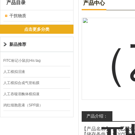
产品目录
产品中心
干扰物质
点击更多分类
新品推荐
FITC标记小鼠抗His tag
人工模拟泪液
人工模拟合成气管粘膜
人工吞噬溶酶体模拟液
鸡红细胞悬液（SPF级）
产品介绍：
【产品名称】：
（乙酰化
【储存条件】：
-20
冰
℃