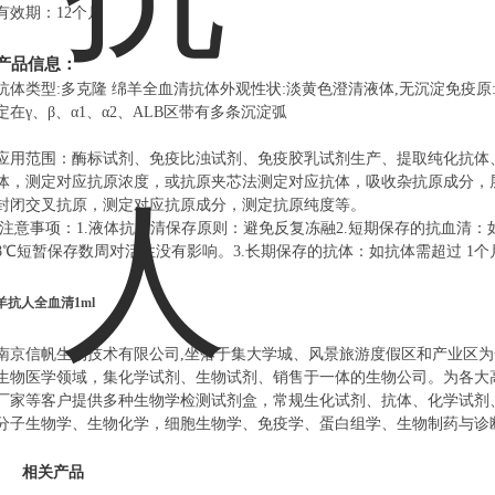
有效期：
12
个月
产品
信息：
抗体类型
:
多克隆 绵羊全血清抗体
外观性状
:
淡黄色澄清液体
,
无沉淀
免疫原
定在γ、β、α
1
、α
2
、
ALB
区带有多条沉淀弧
应用范围：酶标试剂、免疫比浊试剂、免疫胶乳试剂生产、提取纯化抗体
体，测定对应抗原浓度，或抗原夹芯法测定对应抗体，吸收杂抗原成分，
封闭交叉抗原，测定对应抗原成分，测定抗原纯度等。
注意事项：
1.
液体抗血清保存原则：避免反复冻融
2.
短期保存的抗血清：
8
℃短暂保存数周对活性没有影响。
3.
长期保存的抗体：如抗体需超过
1
个
羊抗人全血清1ml
南京信帆生物技术有限公司,坐落于集大学城、风景旅游度假区和产业区
生物医学领域，集化学试剂、生物试剂、销售于一体的生物公司。为各大
厂家等客户提供多种生物学检测试剂盒，常规生化试剂、抗体、化学试剂
分子生物学、生物化学，细胞生物学、免疫学、蛋白组学、生物制药与诊
相关产品