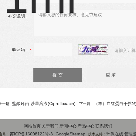
补充说明：
验证码：
请输入计算
盐酸环丙-沙星溶液(Ciprofloxacin)
（羊）血红蛋白干扰
上一篇 :
下一篇 :
网站首页
关于我们
新闻中心
产品中心
联系我们
苏ICP备16008122号-3
GoogleSitemap
环保在线
管理
案号：
技术支持：