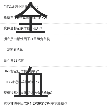
FITC标记小鼠抗His tag
兔抗羊IgG多克隆抗体（H+L）
胶体金标记的羊抗小鼠lgG
凋亡蛋白活性因子-1重组兔单抗
III型胶原抗体
白介素32抗体
HRP标记山羊抗鹌鹑IgY
FITC标记山羊抗鹌鹑IgY
辣根过氧化物酶标记的兔抗狗IgG
抗草甘膦基因(CP4-EPSPS)CP4单克隆抗体