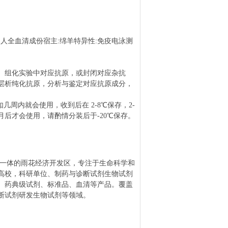
:
人全血清成份
宿主
:
绵羊
特异性
:
免疫电泳测
、组化实验中对应抗原，或封闭对应杂抗
层析纯化抗原，分析与鉴定对应抗原成分，
如几周内就会使用，收到后在
2-8
℃保存，
2-
月后才会使用，请酌情分装后于
-20
℃保存。
为一体的雨花经济开发区，专注于生命科学和
高校，科研单位、制药与诊断试剂生物试剂
、药典级试剂、标准品、血清等产品。覆盖
断试剂研发生物试剂等领域。