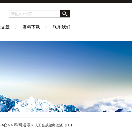
术文章
资料下载
联系我们
中心
科研溶液
> >
> 人工合成输卵管液（HTF）