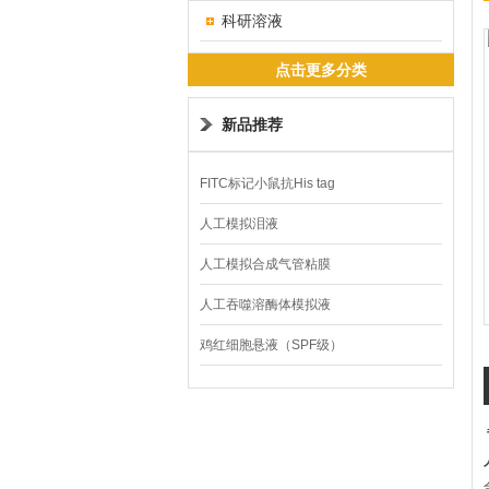
科研溶液
点击更多分类
新品推荐
FITC标记小鼠抗His tag
人工模拟泪液
人工模拟合成气管粘膜
人工吞噬溶酶体模拟液
鸡红细胞悬液（SPF级）