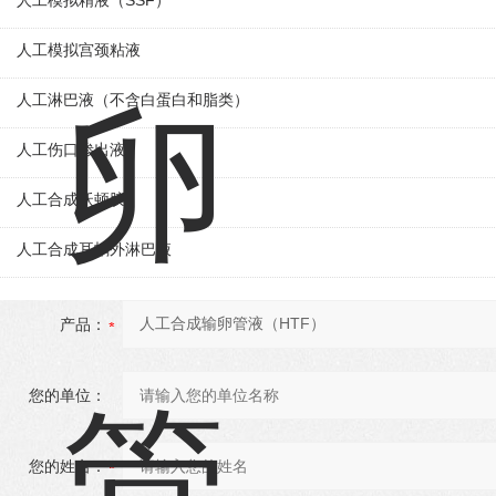
人工模拟精液（SSF）
人工模拟宫颈粘液
人工淋巴液（不含白蛋白和脂类）
人工伤口渗出液
人工合成沃顿胶
人工合成耳蜗外淋巴液
产品：
您的单位：
您的姓名：