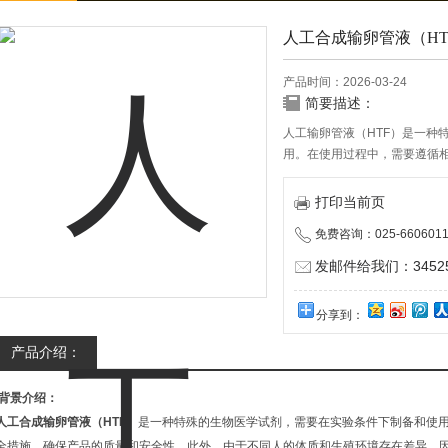
人工合成输卵管液（HT
产品时间：2026-03-24
简要描述：
人工输卵管液（HTF）是一种
用。在使用过程中，需要遵循
全性。此外，由于不同人的体
（HTF）时需要根据个体情况
打印当前页
免费咨询：025-6606011
发邮件给我们：345252
分享到：
产品介绍：
背景介绍：
人工合成输卵管液（HTF）
是一种特殊的生物医学试剂，需要在实验条件下制备和使
全措施，确保产品的质量和安全性。此外，由于不同人的体质和生殖环境存在差异，