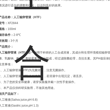
情况进行适当的调整和优化，以达到良好的效果。
产品名称：
人工输卵管液（HTF）
货号：
XF2844
规格：
100ml
储存条件：
2-8℃
有效期：
3个月
产品简介：
人工输卵管液（HTF）
是一种用于科研的人工合成溶液，其成分和生理环境模拟输卵管
糖、乳酸钠、酚红、青链霉素等成分组成，经过滤除菌处理，含抗生素。其PH值应保持在
注意事项：
1、人工输卵管液(HTF)为无菌溶液，注意无菌操作。
2、人工输卵管液(HTF)含钙镁离子，若溶液中出现沉淀，请丢弃。
3、为了您的安全和健康，请穿实验服并戴一次性手套操作。
4、本产品仅供科研实验用，不做其他用途。
相关产品如下：
人工唾液(Saliva juice,pH 6.8)
人工胃液(Gastric juice,pH 1.3)