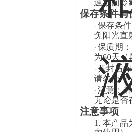
速放回冷
保存条件与
保存条件
·
免阳光直
保质期：
·
为
60
天
（
开封后保
·
请勿使用
注意：若
·
无论是否
注意事项
1.
本产品