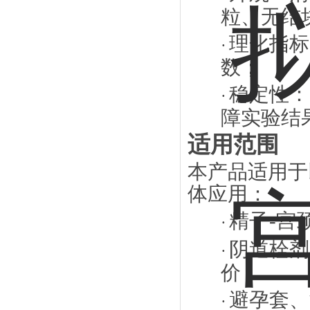
粒、无结
理化指标
·
数；
稳定性：
·
障实验结
适用范围
本产品适用于
体应用：
精子
-宫
·
阴道栓剂
·
价；
避孕套、
·