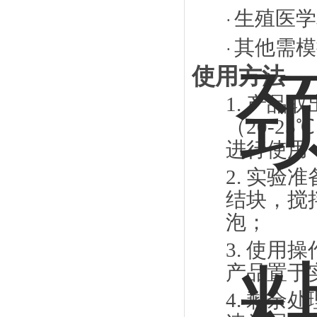
生殖医学
·
其他需模
·
使用方法
1.
产品取
（
20-2
进行使用
2.
实验准
结块，搅
泡；
3.
使用操
产品置于
4.
剩余处