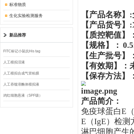
标准物质
【产品名称】
生化实验检测服务
【产品货号】
【质控靶值】
新品推荐
【规格】：
0.
FITC标记小鼠抗His tag
【生产批号】
人工模拟泪液
【有效期】：
人工模拟合成气管粘膜
【保存方法】
人工吞噬溶酶体模拟液
鸡红细胞悬液（SPF级）
产品简介：
免疫球蛋白
E
E（IgE）检
淋巴细胞产生