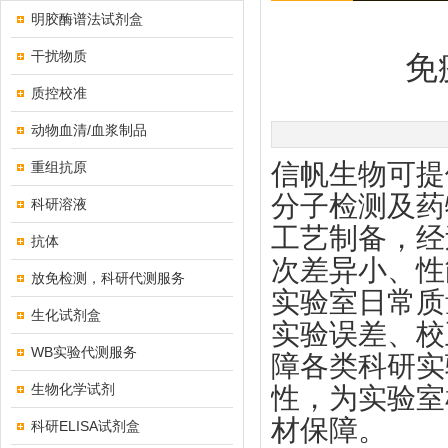
明胶酶谱法试剂盒
干扰物质
免
质控校准
动物血清/血浆制品
信帆生物可提
重组抗原
分子检测及药
科研溶液
工艺制备，经
抗体
次差异小、性
放免检测，科研代测服务
实验室日常质
生化试剂盒
实验误差、校
WB实验代测服务
障各类科研实
生物化学试剂
性，为实验室
材保障。
科研ELISA试剂盒