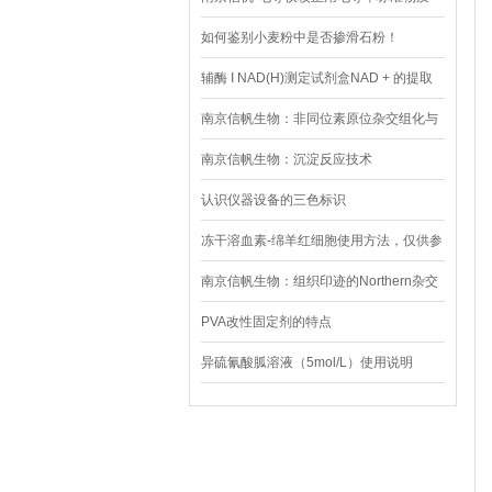
如何鉴别小麦粉中是否掺滑石粉！
辅酶 I NAD(H)测定试剂盒NAD + 的提取
南京信帆生物：非同位素原位杂交组化与
免疫组化联合法实验步骤
南京信帆生物：沉淀反应技术
认识仪器设备的三色标识
冻干溶血素-绵羊红细胞使用方法，仅供参
考
南京信帆生物：组织印迹的Northern杂交
PVA改性固定剂的特点
异硫氰酸胍溶液（5mol/L）使用说明