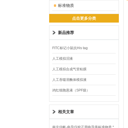
标准物质
点击更多分类
新品推荐
FITC标记小鼠抗His tag
人工模拟泪液
人工模拟合成气管粘膜
人工吞噬溶酶体模拟液
鸡红细胞悬液（SPF级）
相关文章
南京信帆-电导仪校正用电导率标准物质 *