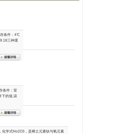
储存条件：4℃
9.18三种缓
储存条件：室
件下的值,误
化学式Ho2O3，是稀土元素钬与氧元素