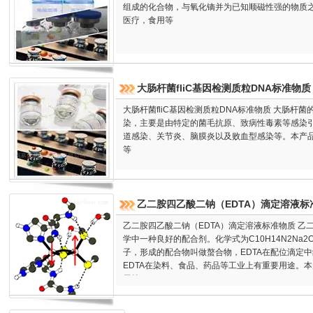
组成的化合物，与氧化镝并为已知顺磁性强的物质
医疗，食用等
大肠杆菌fliC基因检测质粒DNA标准物质
大肠杆菌fliC基因检测质粒DNA标准物质 大肠杆
染，主要是由特定的菌毛抗原、致病性毒素等感染
道感染、关节炎、脑膜炎以及败血型感染等。本产
等
乙二胺四乙酸二钠（EDTA）滴定溶液标
乙二胺四乙酸二钠（EDTA）滴定溶液标准物质 乙二
学中一种良好的配合剂。化学式为C10H14N2Na2O
子，形成的配合物叫做螯合物，EDTA在配位滴定
EDTA在染料、食品、药品等工业上有重要用途。
用等