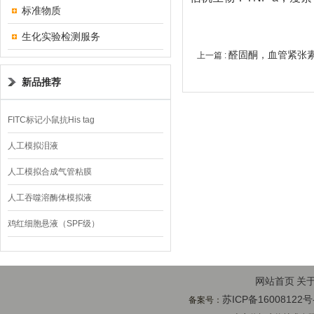
标准物质
生化实验检测服务
​醛固酮，血管紧张
上一篇 :
献更新
新品推荐
FITC标记小鼠抗His tag
人工模拟泪液
人工模拟合成气管粘膜
人工吞噬溶酶体模拟液
鸡红细胞悬液（SPF级）
网站首页
关
苏ICP备16008122号
备案号：