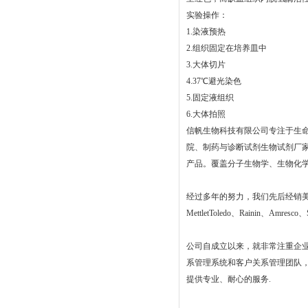
实验操作：
1.染液预热
2.组织固定在培养皿中
3.大体切片
4.37℃避光染色
5.固定液组织
6.大体拍照
信帆生物科技有限公司专注于生
院、制药与诊断试剂生物试剂厂
产品。覆盖分子生物学、生物化
经过多年的努力，我们先后经销美国Sigma、
MettletToledo、Rainin、Amres
公司自成立以来，就非常注重企
系管理系统和客户关系管理团队
提供专业、耐心的服务.