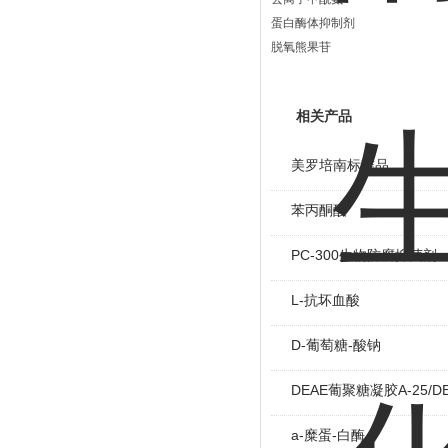
蛋白酶体抑制剂
脱氧熊果苷
相关产品
美罗培南标准品
苯丙酮酸
PC-300生物防腐抑菌剂
L-抗坏血酸
D-葡萄糖-酸钠
DEAE葡聚糖凝胶A-25/DEAE
a-糜蛋-白酶