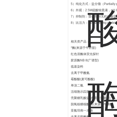
5）纯化方式：盐分馏（Partially purif
6）外观：2.5M硫酸铵悬液，pH 8
7）抑制剂：螯合剂和无机磷酸盐
8）比活力：≥10 units/mg protein
相关类产品：
*酶(来源于牛肝脏)
红色溶酶体荧光探针
胶原酶NB 8(广谱型)
巯基染料
去离子甲酰氨
霉酚酸(麦可酚酸)
单溴二氨
活细胞示踪探针
壳聚糖乳酸盐(水溶性壳聚糖)
脱氧核糖核酸酶I,来源于牛胰腺
亚氨培南一水物
去离子甲酰氨