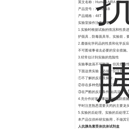
英文名称：Human AIRA Elisa Ki
产品货号：XF0201B
产品规格：48T
实验室操作注意事项：
1.实验时根据试验的情况和性质
护面具，防毒面具等。实验前，
2.遵循化学药品的性质和化学反
不可图省事省去必要的安全措施
3.经常估计到实验的危险性
实验事故虽不可预测，但其危险
下面这类实验，必须十分注意。
①不了解的反应及操作;
②存在多种危险性的实验(如发生火
③在严酷的反应条件(如高温、高
4.充分作好发生事故时的预防措
平时注意熟悉需要关闭的主要龙
5.实验的后处理。实验的后处理
本产品仅供科研实验用，不做其
人抗胰岛素受体抗体试剂盒