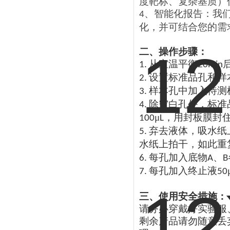
度靶标、复杂基质）
、
智能化报告：我
4
化，并可结合您的需
二、操作步骤：
从室温平衡
1.
20min
设置标准品孔和样
2.
样本孔中加入待测
3.
除空白孔外，标准
4.
μ
，用封板膜封
100
L
弃去液体，吸水纸
5.
水纸上拍干，如此重
每孔加入底物
、
6.
A
B
每孔加入终止液
7.
50
三、使用安全措施：
请务必穿戴好实验服
剩余产品请勿随意丢