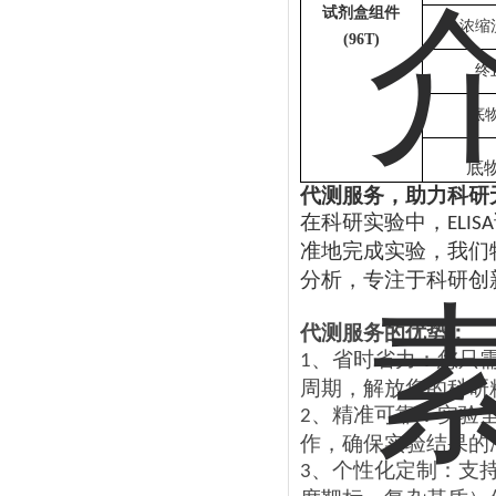
试剂盒组件
浓缩
(96T)
终
底
底
代测服务，助力科研
在科研实验中，
ELISA
准地完成实验，我们
分析，专注于科研创
代测服务的优势：
、
省时省力：您只
1
周期，解放您的科研
、
精准可靠：实验
2
作，确保实验结果的
、
个性化定制：支
3