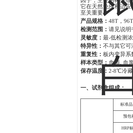
因子，主要由
树突细
它在天然免疫和适应
至关重要。
产品规格：
48T，96
检测范围：
请见说明
灵敏度：
最
-低检测浓
特异性：
不与其它可
重复性：
板内变异系
样本类型：
血清
, 
保存温度：
2-8℃冷
一、试剂盒组成：
标准品
预包
HRP