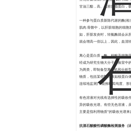
甘油三酯，高、低密度脂蛋白，
一种参与蛋白质新陈代谢的酶(相
肌肉.骨骼中，以肝脏细胞的细胞
如，肝脏发炎时，转氨酶就会从
就会增高一倍以上，因此，血清
离心是蛋白质、酶、核酸及细胞
经成为研究生物大分子实验室中的常
为两类，即制备型离心机和分析
物质，包括某些颗粒体如核蛋白
连续地监测)，能推断其纯度、
有色溶液对光线有选择性的吸收
异的吸收光谱。有些无色溶液，虽
主要是指利用物质*的吸收光谱来鉴
抗酒石酸酸性磷酸酶检测服务（