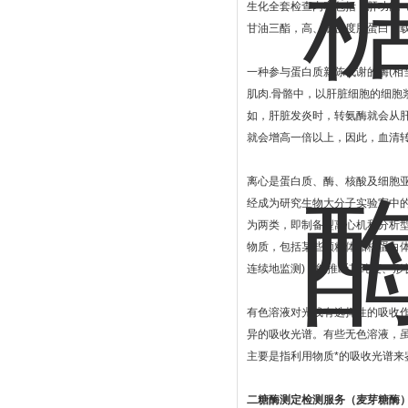
生化全套检查内容包括：肝功能（
甘油三酯，高、低密度脂蛋白，
一种参与蛋白质新陈代谢的酶(相
肌肉.骨骼中，以肝脏细胞的细胞
如，肝脏发炎时，转氨酶就会从
就会增高一倍以上，因此，血清
离心是蛋白质、酶、核酸及细胞
经成为研究生物大分子实验室中的常
为两类，即制备型离心机和分析
物质，包括某些颗粒体如核蛋白
连续地监测)，能推断其纯度、
有色溶液对光线有选择性的吸收
异的吸收光谱。有些无色溶液，虽
主要是指利用物质*的吸收光谱来鉴
二糖酶测定检测服务（麦芽糖酶