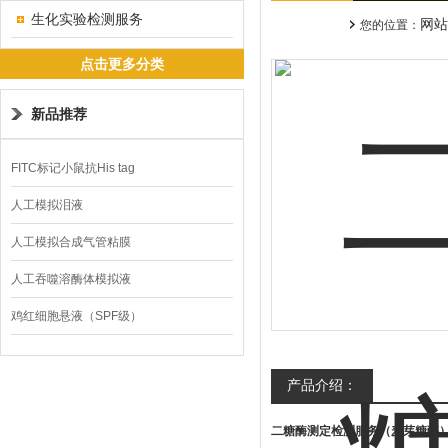
生化实验检测服务
网站
您的位置：
点击更多分类
新品推荐
FITC标记小鼠抗His tag
人工模拟泪液
人工模拟合成气管粘膜
人工吞噬溶酶体模拟液
鸡红细胞悬液（SPF级）
产品介绍：
二糖酶测定检测服务（麦芽糖酶