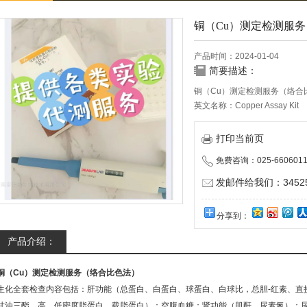
铜（Cu）测定检测服务
产品时间：2024-01-04
简要描述：
铜（Cu）测定检测服务（络合
英文名称：Copper Assay Kit
货号：XFS841
规格：R：10ml×5
打印当前页
免费咨询：025-6606011
发邮件给我们：345252
分享到：
产品介绍：
铜（Cu）测定检测服务（络合比色法）
生化全套检查内容包括：肝功能（总蛋白、白蛋白、球蛋白、白球比，总胆-红素、直接
甘油三酯，高、低密度脂蛋白，载脂蛋白）；空腹血糖；肾功能（肌酐、尿素氮）；