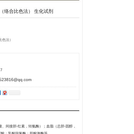
（络合比色法） 生化试剂
比色法）
7
3816@qq.com
、间接胆-红素，转氨酶）；血脂（总胆-固醇，
尿酸；乳酸脱氢酶；肌酸激酶等。