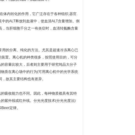
在体内转化的作用，它广泛存在于各种组织.器官.
中的ALT释放到血液中，使血清ALT含量增加。例
高，当肝细胞千分之一有炎症时，血清转氨酶含量
常用的分离、纯化的方法。尤其是超速冷冻离心已
技术的装置。离心机的种类很多，按照使用目的，可分
品的容量比较大，后者则主要用于研究纯品大分子
物质在离心场中的行为(可用离心机中的光学系统
同，故其主要结构也有差异。
线的吸收能力也不同。因此，每种物质都具有其特
的紫外线或红外线。分光光度技术(分光光度法)
Beer定律。