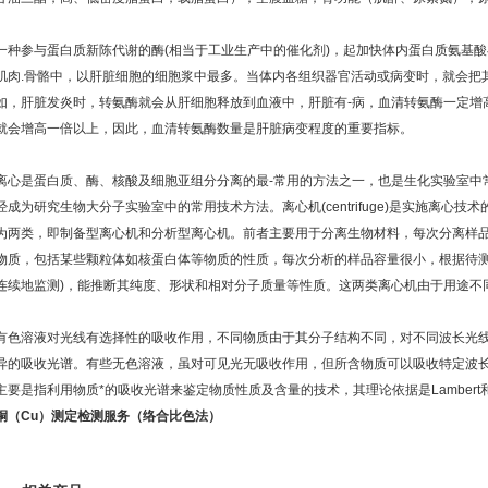
一种参与蛋白质新陈代谢的酶(相当于工业生产中的催化剂)，起加快体内蛋白质氨基酸
肌肉.骨骼中，以肝脏细胞的细胞浆中最多。当体内各组织器官活动或病变时，就会把其
如，肝脏发炎时，转氨酶就会从肝细胞释放到血液中，肝脏有-病，血清转氨酶一定增
就会增高一倍以上，因此，血清转氨酶数量是肝脏病变程度的重要指标。
离心是蛋白质、酶、核酸及细胞亚组分分离的最-常用的方法之一，也是生化实验室中
经成为研究生物大分子实验室中的常用技术方法。离心机(centrifuge)是实施离心
为两类，即制备型离心机和分析型离心机。前者主要用于分离生物材料，每次分离样
物质，包括某些颗粒体如核蛋白体等物质的性质，每次分析的样品容量很小，根据待测
连续地监测)，能推断其纯度、形状和相对分子质量等性质。这两类离心机由于用途不
有色溶液对光线有选择性的吸收作用，不同物质由于其分子结构不同，对不同波长光
异的吸收光谱。有些无色溶液，虽对可见光无吸收作用，但所含物质可以吸收特定波长
主要是指利用物质*的吸收光谱来鉴定物质性质及含量的技术，其理论依据是Lambert和
铜（Cu）测定检测服务（络合比色法）