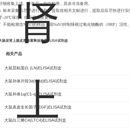
仔细收集上清。分装后一份待检测，其余冷冻备用。
6. 标本采集后尽早进行提取，提取按相关文献进行，提取后应尽快进行
于-20℃保存，但应避免反复冻融.
7. 不能检测含NaN3的样品，因NaN3抑制辣根过氧化物酶的（HRP）活性
大鼠促肾上腺皮质激素释放激素ELISA试剂盒
相关产品
大鼠层粘蛋白 (LN)ELISA试剂盒
大鼠补体片段3d(C3d)ELISA试剂盒
大鼠补体1q(C1-q) ELISA试剂盒
大鼠表皮生长因子(EGF)ELISA试剂盒
大鼠白三烯C4(LTC4)ELISA试剂盒