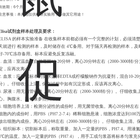
有效期：6个月
注意事项：本产品仅供科研实验用，不做其它用途！
Elisa试剂盒样本处理及要求：
ELISA 的样本实验准备 在收集样本前都必须有一个完整的计划，必须
天就进行 检测的样本，及时储存在 4℃备用。对于隔天再检测的样本，及时
好-70℃冻存备用。标本应避免反复冻融。
1. 血清：室温血液自然凝固10-20分钟，离心20分钟左右（2000-300
淀，应再次离心。
2. 血浆：应根据标本的要求选择EDTA或柠檬酸钠作为抗凝剂，混合10-20分钟
分）。仔细收集上清，保存过程中如有沉淀形成，应该再次离心。
3. 尿液：用无菌管收集，离心20分钟左右（2000-3000转/分）。仔
心。胸腹水、脑脊液参照实行。
4. 细胞培养上清：检测分泌性的成份时，用无菌管收集。离心20分钟左右（2
细胞内的成份时，用PBS（PH7.2-7.4）稀释细胞悬液，细胞浓度达到10
放出细胞内成份。离心20分钟左右（2000-3000转/分）。仔细收集上
5. 组织标本：切割标本后，称取重量。加入一定量的PBS，PH7.4。用
8℃的温度。加入一定量的PBS（PH7.4），用手工或匀浆器将标本匀浆充分。离