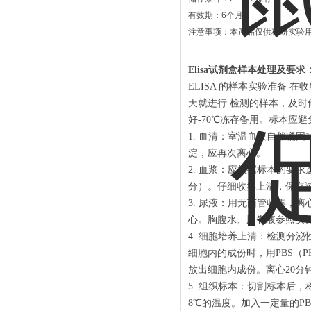
有效期：6个月
注意事项：本产品仅供科研实验
Elisa试剂盒样本处理及要求
ELISA 的样本实验准备
天就进行 检测的样本，及时
好-70℃冻存备用。标本应
1. 血清：室温血液自然凝固1
淀，应再次离心。
2. 血浆：应根据标本的要求选
分）。仔细收集上清，保存
3. 尿液：用无菌管收集，离
心。胸腹水、脑脊液参照实
4. 细胞培养上清：检测分泌
细胞内的成份时，用PBS（P
放出细胞内成份。离心20分钟
5. 组织标本：切割标本后，
8℃的温度。加入一定量的PBS