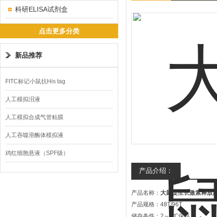
科研ELISA试剂盒
点击更多分类
新品推荐
FITC标记小鼠抗His tag
人工模拟泪液
人工模拟合成气管粘膜
人工吞噬溶酶体模拟液
鸡红细胞悬液（SPF级）
产品介绍：
产品名称：
大鼠促生长激素释放激
产品规格：48T/96T
储存条件：2～8℃保存