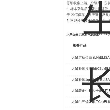
仔细收集上清。分装后一份
6. 标本采集后尽早进行提
于-20℃保存，但应避免反复
7. 不能检测含NaN3的样品
大鼠促生长激素释放激素ELISA
相关产品
大鼠层粘蛋白 (LN)ELIS
大鼠补体片段3d(C3d)EL
大鼠补体1q(C1-q) ELI
大鼠表皮生长因子(EGF)E
大鼠白三烯C4(LTC4)EL