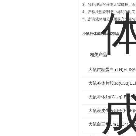
3、预处理后的样本无需稀释，直接
4、严格按照说明书中标明的时
5、所有液体组分使用前充分摇匀
小鼠补体成分3a试剂盒
相关产品
大鼠层粘蛋白 (LN)ELIS
大鼠补体片段3d(C3d)EL
大鼠补体1q(C1-q) ELI
大鼠表皮生长因子(EGF)E
大鼠白三烯C4(LTC4)EL