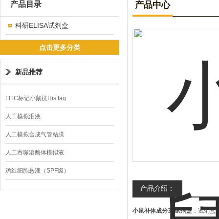
产品目录
产品中心
科研ELISA试剂盒
点击更多分类
新品推荐
FITC标记小鼠抗His tag
人工模拟泪液
人工模拟合成气管粘膜
人工吞噬溶酶体模拟液
鸡红细胞悬液（SPF级）
产品介绍：
小鼠补体成分3a试剂盒
：试剂盒采