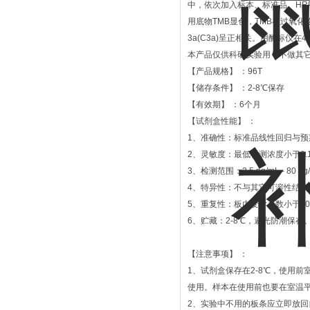
中，依次加入标本、标准品、HR
用底物TMB显色，TMB在过氧
3a(C3a)呈正相关。用酶标仪在
本产品仅供科研实验用，不做其
【产品规格】 ：96T
【储存条件】 ：2-8℃保存
【有效期】 ：6个月
【试剂盒性能】 ：
1、准确性：标准品线性回归与预期
2、灵敏度：最低检测浓度小于0.1 
3、检测范围：2.5 ng/
4、特异性：不与其它可溶性结构
5、重复性：板内变异系数小于1
6、贮藏：2-8℃，避光防潮保存
【注意事项】 ：
1、试剂盒保存在2-8℃，使用
使用。样本在使用前也要在室温平
2、实验中不用的板条应立即放