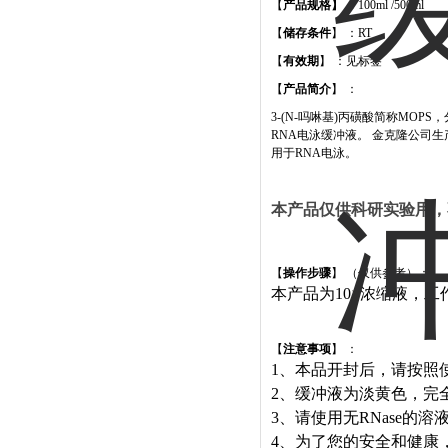
【
产品规格】 ：
100ml /500ml
【
储存条件
】 ：
RT
【
有效期
】 ：见标签
【
产品简介
】 ：
3-(N-
吗啉基
)
丙磺酸简称
MOPS
，
RNA
电泳缓冲液。 金克隆公司生
用于
RNA
电泳。
本产品仅供科研实验用，
【
操作步骤
】 （仅供参考）：
本产品为
10
×浓缩液，工
【
注意事项
】 ：
1
、本品开封后，请按照
2
、缓冲液为淡黄色，完
3
、请使用无
RNase
的溶
4
、为了您的安全和健康