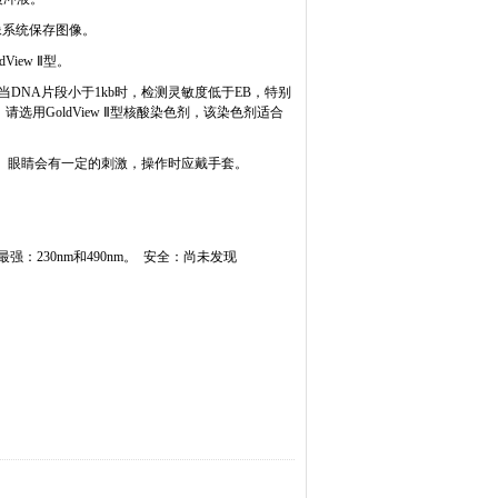
像系统保存图像。
ldView
Ⅱ型。
当
DNA
片段小于
1kb
时，检测灵敏度低于
EB
，特别
，请选用
GoldView
Ⅱ型核酸染色剂，该染色剂适合
、眼睛会有一定的刺激，操作时应戴手套。
最强：
230nm
和
490nm
。
安全：尚未发现