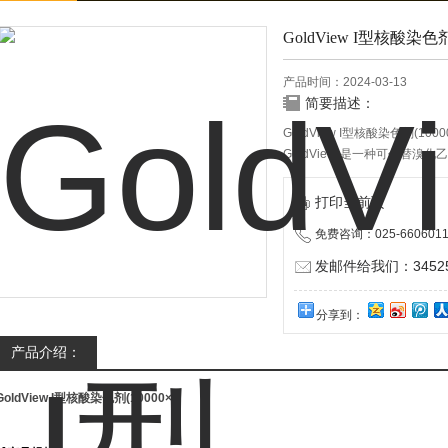
GoldView I型核酸染色剂(
产品时间：2024-03-13
简要描述：
GoldView I型核酸染色剂(1000
GoldViewⅠ是一种可代替溴
使用方法与之完全相同。在紫外
荧光。通过小鼠皮下注射实验，尚
打印当前页
（EB）是一种强致癌剂。因此用G
免费咨询：025-6606011
发邮件给我们：345252
分享到：
产品介绍：
GoldView I型核酸染色剂(10000×)