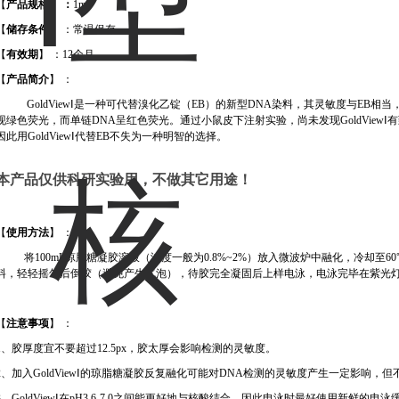
【
产品规格】 ：
1ml
【
储存条件
】 ：常温保存
【
有效期
】 ：
12
个月
【
产品简介
】 ：
GoldView
Ⅰ是一种可代替溴化乙锭（
EB
）的新型
DNA
染料，其灵敏度与
EB
相当
现绿色荧光，而单链
DNA
呈红色荧光。通过小鼠皮下注射实验，尚未发现
GoldView
Ⅰ
因此用
GoldView
Ⅰ代替
EB
不失为一种明智的选择。
本产品仅供科研实验用，不做其它用途！
【
使用方法
】 ：
将
100mL
琼脂糖凝胶溶液（浓度一般为
0.8%~2%
）放入微波炉中融化，冷却至
60
料，轻轻摇匀后倒胶（避免产生气泡），待胶完全凝固后上样电泳，电泳完毕在紫光
【
注意事项
】 ：
1
、胶厚度宜不要超过
12.5px
，胶太厚会影响检测的灵敏度。
2
、加入
GoldView
Ⅰ的琼脂糖凝胶反复融化可能对
DNA
检测的灵敏度产生一定影响，但
3
、
GoldView
Ⅰ在
pH3.6-7.0
之间能更好地与核酸结合，因此电泳时最好使用新鲜的电泳