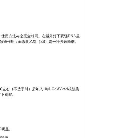
，使用方法与之完全相同。在紫外灯下双链
DNA
呈
有致癌作用；而溴化乙锭（
EB
）是一种强致癌剂。
℃左右（不烫手时）后加入
10
μ
L GoldView
Ⅰ核酸染
灯下观察。
不明显。
缓冲液。