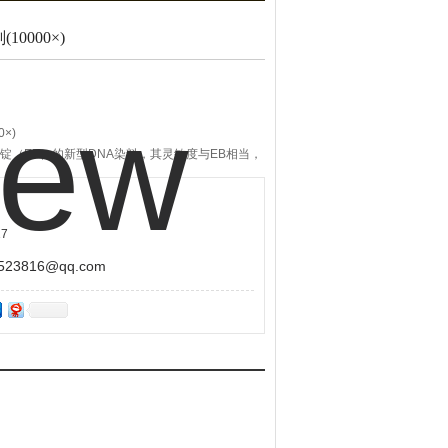
10000×)
0×)
化乙锭（EB）的新型DNA染料，其灵敏度与EB相当，
灯下双链DNA呈现绿色荧光，而单链DNA呈红色
未发现GoldViewⅠ有致癌作用；而溴化乙锭
oldViewⅠ代替EB不失为一种明智的选择。
7
3816@qq.com