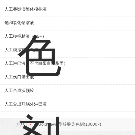
人工吞噬溶酶体模拟液
饱和氯化钠溶液
人工模拟精液（SSF）
人工模拟宫颈粘液
人工淋巴液（不含白蛋白和脂类）
人工伤口渗出液
人工合成沃顿胶
人工合成耳蜗外淋巴液
产品：