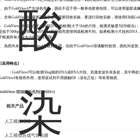
4
、由于
GoldView
Ⅰ产生绿色荧光，因此不适于用一般单色胶卷拍照，可以使用凝胶成
5
、含有
GoldView
Ⅰ的凝胶不适于进行凝胶回收实验。要进行回收实验，请使用
EB
或
Go
6
、
GoldView
Ⅰ特别适合于大片段
DNA
的检测
(
大于
1kb
的片段，检测灵敏度与
EB
相当
)
；
是低于
500bp
的片段，
GoldView
Ⅰ型可能亮度很弱或检测不到。如果检测小片段的
DNA
于检测所有片段大小的
DNA
片段。
7
、虽然尚未发现
GoldView
Ⅰ有致癌作用，但由于
GoldView
Ⅰ溶液酸性较强，因此对皮肤
【
应用特点
】 ：
：
GoldView
Ⅰ可以检测
50ng
级的
DNA
或
RNA
片段。其激发波长有多处，其中两处
GoldView
Ⅰ有致癌作用，使用该试剂不用接触
EB
（溴化乙锭）等有害物质。
GoldView I型核酸染色剂(10000×)
相关产品
人工模拟泪液
人工模拟合成气管粘膜