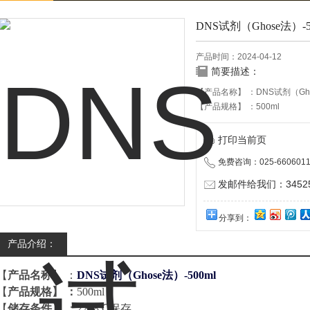
DNS试剂（Ghose法）-5
产品时间：2024-04-12
简要描述：
【产品名称】 ：DNS试剂（Ghos
【产品规格】 ：500ml
【储存条件】 ：2～8℃保存
【有效期】 ：12个月
打印当前页
本产品仅供科研实验用，不做
免费咨询：025-6606011
发邮件给我们：345252
分享到：
产品介绍：
【
产品名称
】
：
DNS试剂（Ghose法）-500ml
【
产品规格】
：
5
0
0
ml
【
储存条件
】
：
2～8℃保存