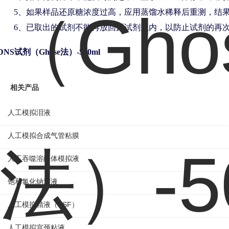
5、
如果样品还原糖浓度过高，应用蒸馏水稀释后重测，结
6、
已取出的试剂不能再放回原试剂瓶内，以防止试剂的再
DNS试剂（Ghose法）-500ml
相关产品
人工模拟泪液
人工模拟合成气管粘膜
人工吞噬溶酶体模拟液
饱和氯化钠溶液
人工模拟精液（SSF）
人工模拟宫颈粘液