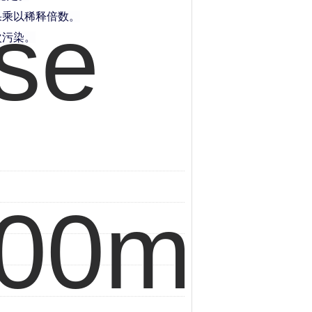
果乘以稀释倍数。
次污染。