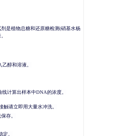
NS试剂是植物总糖和还原糖检测(硝基水杨
量。
入乙醇和溶液。
准曲线计算出样本中DNA的浓度。
肤接触请立即用大量水冲洗。
光保存。
稳定。