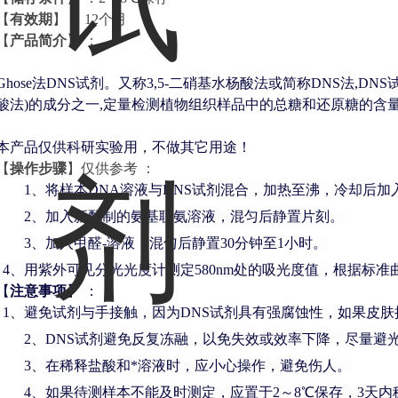
【
有效期
】
：
12个月
【
产品简介
】
：
Ghose法DNS试剂。又称3,5-二硝基水杨酸法或简称DNS法,D
酸法)的成分之一,定量检测植物组织样品中的总糖和还原糖的含
本产品仅供科研实验用，不做其它用途！
【
操作步骤
】
仅供参考
：
1、
将样本
DNA溶液与DNS试剂混合，加热至沸，冷却后加
2、
加入新配制的氨基联氨溶液，混匀后静置片刻。
3、
加入甲醛-溶液，混匀后静置
30分钟至1小时。
4、
用紫外可见分光光度计测定
580nm处的吸光度值，根据标
【
注意事项
】
：
1、
避免试剂与手接触，因为
DNS试剂具有强腐蚀性，如果皮
2、
DNS试剂避免反复冻融，以免失效或效率下降，尽量避
3、
在稀释盐酸和*溶液时，应小心操作，避免伤人。
4、
如果待测样本不能及时测定，应置于
2～8℃保存，3天内