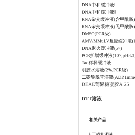
DNA
中和缓冲液Ⅰ
DNA
中和缓冲液Ⅱ
RNA
杂交缓冲液
(
含甲酰胺
)
RNA
杂交缓冲液
(
无甲酰胺
)
DMSO(PCR
级
)
AMV/MMuLV
反应缓冲液
(
DNA
退火缓冲液
(5
×
)
PCR
扩增缓冲液
(10
×
,pH8.3
Taq
稀释缓冲液
明胶水溶液
(2%,PCR
级
)
二磷酸腺苷溶液
(ADP,1mmo
DEAE葡聚糖凝胶A-25
DTT溶液
相关产品
人工模拟泪液