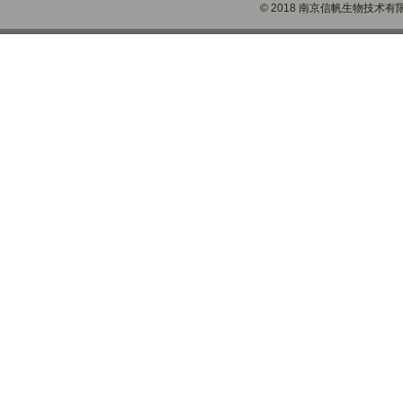
© 2018 南京信帆生物技术有限公