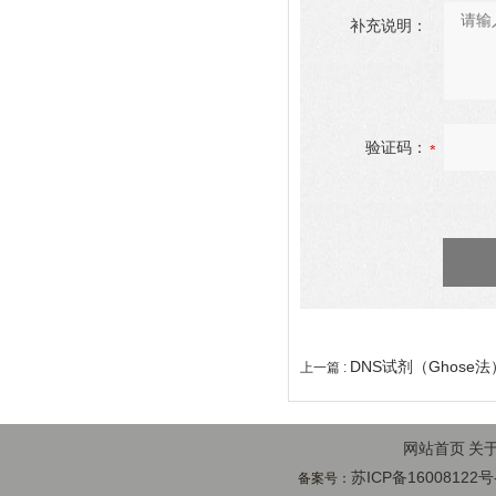
补充说明：
验证码：
DNS试剂（Ghose法）
上一篇 :
网站首页
关
苏ICP备16008122号
备案号：