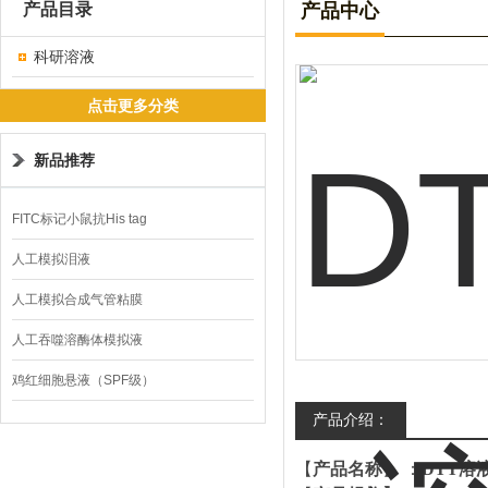
产品目录
产品中心
科研溶液
点击更多分类
新品推荐
FITC标记小鼠抗His tag
人工模拟泪液
人工模拟合成气管粘膜
人工吞噬溶酶体模拟液
鸡红细胞悬液（SPF级）
产品介绍：
【
产品名称
】
：
DTT溶