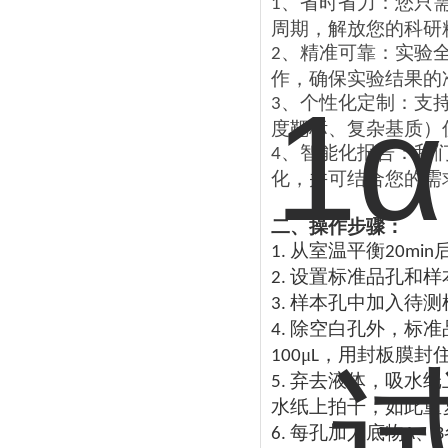
、
省时省力：您只
1
周期，解放您的科研
、
精准可靠：实验
2
作，确保实验结果的
、
个性化定制：支
3
度靶标、复杂基质）
、
智能化报告：我
4
化，并可结合您的需
二、操作步骤：
从室温平衡
1.
20min
设置标准品孔和样
2.
样本孔中加入待测
3.
除空白孔外，标准
4.
μ
，用封板膜封
100
L
弃去液体，吸水纸
5.
水纸上拍干，如此重
每孔加入底物
、
6.
A
B