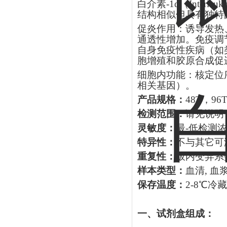
白介素
-1α（Interleuk
结构相似但具有独特
促炎作用：诱导发热
通透性增加。免疫调节
自身免疫性疾病（如
胞增殖和胶原合成促
细胞内功能：核定位
相关基因）。
产品规格：
48T，96
检测范围：
请见说明
灵敏度：
最
-低检测浓
特异性：
不与其它可
重复性：
板内变异系
样本类型：
血清
, 
保存温度：
2-8℃冷
一、试剂盒组成：