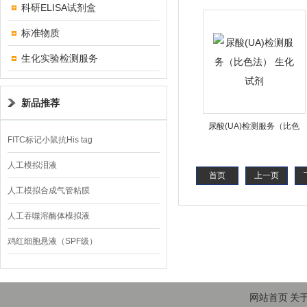
科研ELISA试剂盒
试剂
标准物质
生化实验检测服务
新品推荐
尿酸(UA)检测服务（比色
FITC标记小鼠抗His tag
法） 生化试剂
人工模拟泪液
首页
上一页
人工模拟合成气管粘膜
人工吞噬溶酶体模拟液
鸡红细胞悬液（SPF级）
网站首页
关