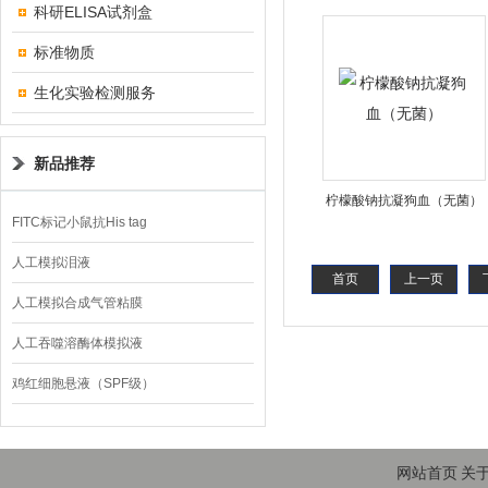
科研ELISA试剂盒
标准物质
生化实验检测服务
新品推荐
柠檬酸钠抗凝狗血（无菌）
FITC标记小鼠抗His tag
人工模拟泪液
首页
上一页
人工模拟合成气管粘膜
人工吞噬溶酶体模拟液
鸡红细胞悬液（SPF级）
网站首页
关